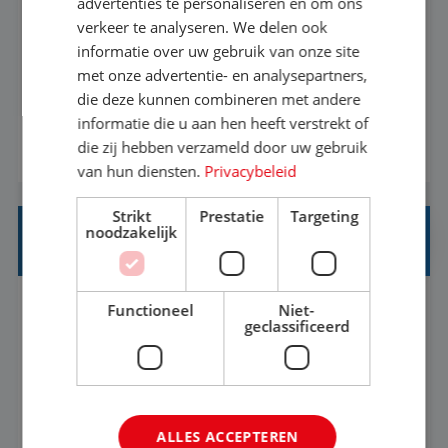
advertenties te personaliseren en om ons
verkeer te analyseren. We delen ook
Met jouw ervaring in de reisbranche of
informatie over uw gebruik van onze site
achtergrond in toerisme ben je klaar voor de
met onze advertentie- en analysepartners,
volgende stap. Vanaf je stoel reis je de hele
die deze kunnen combineren met andere
informatie die u aan hen heeft verstrekt of
wereld over en speel je moeiteloos in op de
die zij hebben verzameld door uw gebruik
BEKIJK VACATURE
wensen van je team, je klant en wat er in de
van hun diensten.
Privacybeleid
reiswereld gebeurt. Met je enthousiasme weet je
klanten te overtuigen om die droomreis te
Strikt
Prestatie
Targeting
noodzakelijk
boeken! ...
REISADVISEUR ALLROUND
Functioneel
Niet-
Aalsmeer, Noord-Holland, Nederland
Baan
geclassificeerd
33-36 uur
MBO
Een vakantie plannen is het leukste dat er is. Of
het nu voor jezelf is, of voor een ander: jij vindt
ALLES ACCEPTEREN