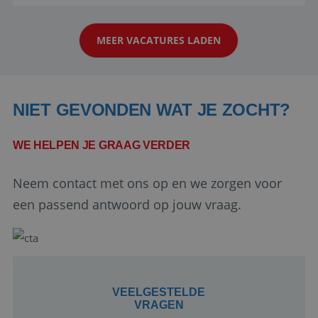
reiswereld gebeurt. Met je enthousiasme weet je
klanten te overtuigen om die droomreis te
MEER VACATURES LADEN
boeken! ...
NIET GEVONDEN WAT JE ZOCHT?
WE HELPEN JE GRAAG VERDER
Google Privacy Policy
Neem contact met ons op en we zorgen voor
een passend antwoord op jouw vraag.
li_gc
5 maanden 4
LinkedIn
weken
Corporation
.linkedin.com
VEELGESTELDE
VRAGEN