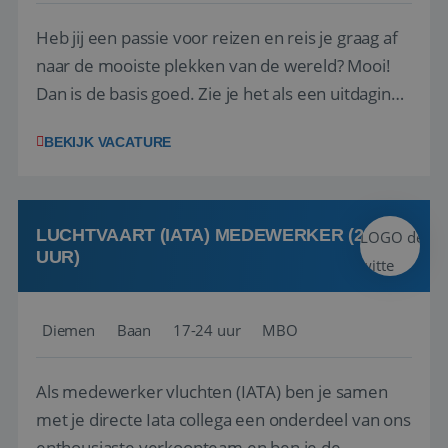
Heb jij een passie voor reizen en reis je graag af
naar de mooiste plekken van de wereld? Mooi!
Dan is de basis goed. Zie je het als een uitdaging
om anderen te inspireren en ondersteunen met
BEKIJK VACATURE
het samenstellen en boeken van de perfecte
vakantie en is verkopen je tweede natuur? Al
deze onderdelen zijn nu samen gevoegd...
LUCHTVAART (IATA) MEDEWERKER (24-32
UUR)
Diemen
Baan
17-24 uur
MBO
Als medewerker vluchten (IATA) ben je samen
met je directe Iata collega een onderdeel van ons
enthousiaste verkoopteam en ben je de