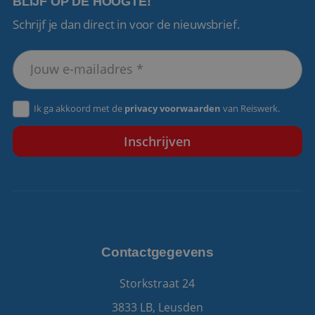
BLIJF OP DE HOOGTE!
Schrijf je dan direct in voor de nieuwsbrief.
VISITOR_PRIVACY_METADATA
5 maanden 4
YouTube
weken
.youtube.com
Ik ga akkoord met de
privacy voorwaarden
van Reiswerk.
Contactgegevens
Storkstraat 24
3833 LB, Leusden