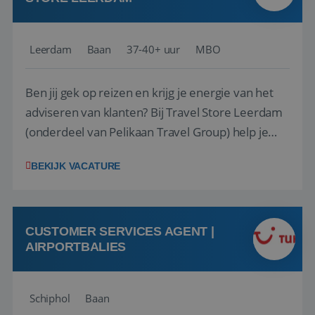
Leerdam
Baan
37-40+ uur
MBO
Ben jij gek op reizen en krijg je energie van het
adviseren van klanten? Bij Travel Store Leerdam
(onderdeel van Pelikaan Travel Group) help je
klanten met zorg en aandacht hun ideale reis te
BEKIJK VACATURE
vinden. Samen maken we van elke reis een
onvergetelijke ervaring. Of je nu al jaren ervaring
hebt in de reisbranche of j...
CUSTOMER SERVICES AGENT |
AIRPORTBALIES
Schiphol
Baan