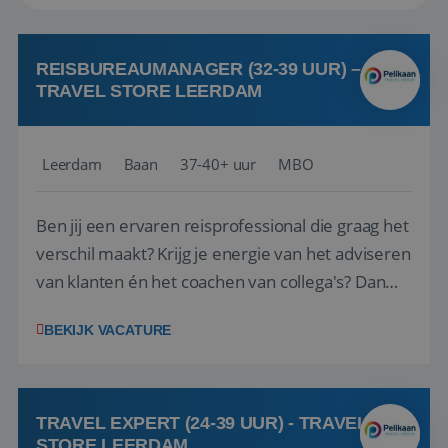
REISBUREAUMANAGER (32-39 UUR) –
TRAVEL STORE LEERDAM
Leerdam
Baan
37-40+ uur
MBO
Ben jij een ervaren reisprofessional die graag het
verschil maakt? Krijg je energie van het adviseren
van klanten én het coachen van collega's? Dan
zijn wij op zoek naar jou. Bij Travel Store Leerdam
BEKIJK VACATURE
(onderdeel van Pelikaan Travel Group) zoeken
we een Reisbureaumanager die samen met het
team het reisbureau verder...
TRAVEL EXPERT (24-39 UUR) - TRAVEL
STORE LEERDAM