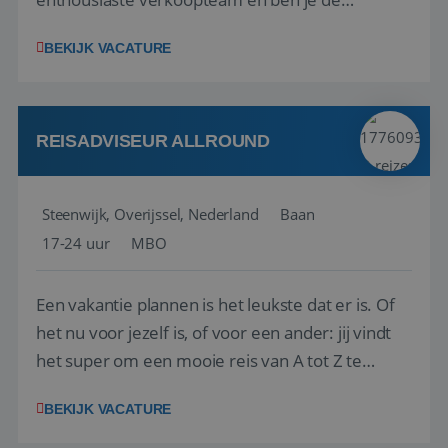
vraagbaak voor alles met betrekking tot vluchten
BEKIJK VACATURE
en tarieven waar je collega’s niet uitkomen.
Voorts ben je verantwoordelijk voor een stuk
kwaliteitsbewaking van alles wat met IATA te m...
REISADVISEUR ALLROUND
Steenwijk, Overijssel, Nederland
Baan
17-24 uur
MBO
Een vakantie plannen is het leukste dat er is. Of
het nu voor jezelf is, of voor een ander: jij vindt
het super om een mooie reis van A tot Z te
regelen. Door jouw kennis en ervaring leren onze
BEKIJK VACATURE
vakantiegangers de meest prachtige plekjes op
aarde kennen! 🏝️Wat ga je doen?Klantgericht