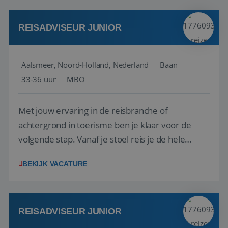
werken: of het nu gaat om vragen ...
REISADVISEUR JUNIOR
Aalsmeer, Noord-Holland, Nederland
Baan
33-36 uur
MBO
Met jouw ervaring in de reisbranche of
achtergrond in toerisme ben je klaar voor de
volgende stap. Vanaf je stoel reis je de hele
wereld over en speel je moeiteloos in op de
BEKIJK VACATURE
wensen van je team, je klant en wat er in de
reiswereld gebeurt. Met je enthousiasme weet je
klanten te overtuigen om die droomreis te
boeken! ...
REISADVISEUR JUNIOR