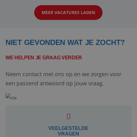
klanten te overtuigen om die droomreis te
MEER VACATURES LADEN
boeken! ...
NIET GEVONDEN WAT JE ZOCHT?
WE HELPEN JE GRAAG VERDER
Neem contact met ons op en we zorgen voor
Google Privacy Policy
een passend antwoord op jouw vraag.
li_gc
5 maanden 4
LinkedIn
weken
Corporation
.linkedin.com
VEELGESTELDE
VRAGEN