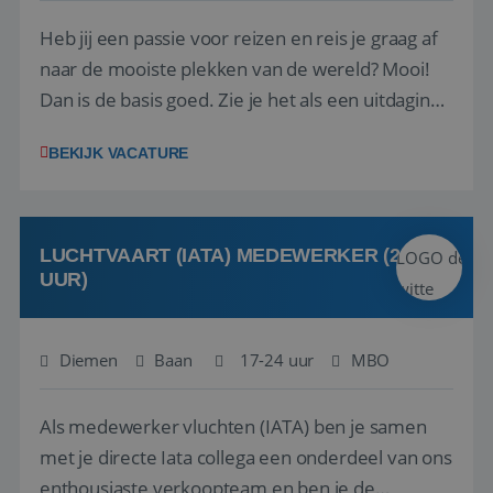
Heb jij een passie voor reizen en reis je graag af
naar de mooiste plekken van de wereld? Mooi!
Dan is de basis goed. Zie je het als een uitdaging
om anderen te inspireren en ondersteunen met
BEKIJK VACATURE
het samenstellen en boeken van de perfecte
vakantie en is verkopen je tweede natuur? Al
deze onderdelen zijn nu samen gevoegd...
LUCHTVAART (IATA) MEDEWERKER (24-32
UUR)
Diemen
Baan
17-24 uur
MBO
Als medewerker vluchten (IATA) ben je samen
met je directe Iata collega een onderdeel van ons
enthousiaste verkoopteam en ben je de