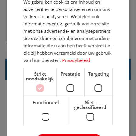
We gebruiken cookies om inhoud en
Met jouw ervaring in de reisbranche of
advertenties te personaliseren en om ons
verkeer te analyseren. We delen ook
achtergrond in toerisme ben je klaar voor de
informatie over uw gebruik van onze site
volgende stap. Vanaf je stoel reis je de hele
met onze advertentie- en analysepartners,
wereld over en speel je moeiteloos in op de
die deze kunnen combineren met andere
BEKIJK VACATURE
wensen van je team, je klant en wat er in de
informatie die u aan hen heeft verstrekt of
reiswereld gebeurt. Met je enthousiasme weet je
die zij hebben verzameld door uw gebruik
klanten te overtuigen om die droomreis te
van hun diensten.
Privacybeleid
boeken! ...
REISADVISEUR ALLROUND
Strikt
Prestatie
Targeting
noodzakelijk
Aalsmeer, Noord-Holland, Nederland
Baan
33-36 uur
MBO
Functioneel
Niet-
geclassificeerd
Een vakantie plannen is het leukste dat er is. Of
het nu voor jezelf is, of voor een ander: jij vindt
het super om een mooie reis van A tot Z te