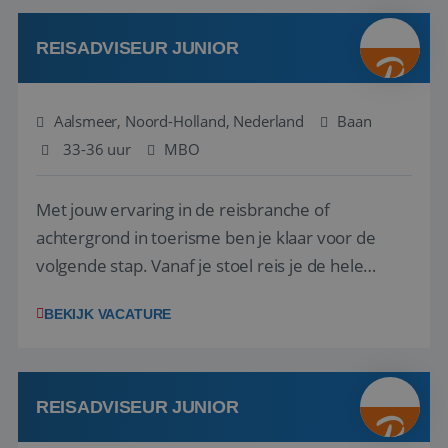
werken: of het nu gaat om vragen ...
REISADVISEUR JUNIOR
Aalsmeer, Noord-Holland, Nederland
Baan
33-36 uur
MBO
Met jouw ervaring in de reisbranche of
achtergrond in toerisme ben je klaar voor de
volgende stap. Vanaf je stoel reis je de hele
wereld over en speel je moeiteloos in op de
BEKIJK VACATURE
wensen van je team, je klant en wat er in de
reiswereld gebeurt. Met je enthousiasme weet je
klanten te overtuigen om die droomreis te
boeken! ...
REISADVISEUR JUNIOR