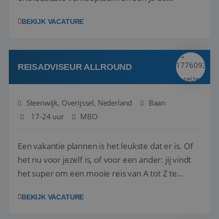
vraagbaak voor alles met betrekking tot vluchten
BEKIJK VACATURE
en tarieven waar je collega’s niet uitkomen.
Voorts ben je verantwoordelijk voor een stuk
kwaliteitsbewaking van alles wat met IATA te m...
REISADVISEUR ALLROUND
Steenwijk, Overijssel, Nederland
Baan
17-24 uur
MBO
Een vakantie plannen is het leukste dat er is. Of
het nu voor jezelf is, of voor een ander: jij vindt
het super om een mooie reis van A tot Z te
regelen. Door jouw kennis en ervaring leren onze
BEKIJK VACATURE
vakantiegangers de meest prachtige plekjes op
aarde kennen! 🏝️Wat ga je doen?Klantgericht