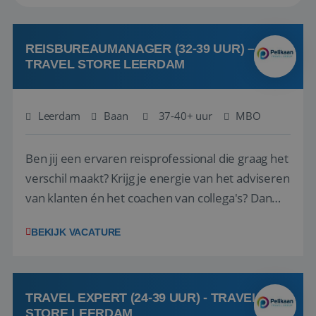
REISBUREAUMANAGER (32-39 UUR) –
TRAVEL STORE LEERDAM
Leerdam
Baan
37-40+ uur
MBO
Ben jij een ervaren reisprofessional die graag het
verschil maakt? Krijg je energie van het adviseren
van klanten én het coachen van collega's? Dan
zijn wij op zoek naar jou. Bij Travel Store Leerdam
BEKIJK VACATURE
(onderdeel van Pelikaan Travel Group) zoeken
we een Reisbureaumanager die samen met het
team het reisbureau verder...
TRAVEL EXPERT (24-39 UUR) - TRAVEL
STORE LEERDAM