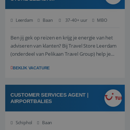
Leerdam
Baan
37-40+ uur
MBO
Ben jij gek op reizen en krijg je energie van het
adviseren van klanten? Bij Travel Store Leerdam
(onderdeel van Pelikaan Travel Group) help je
klanten met zorg en aandacht hun ideale reis te
BEKIJK VACATURE
vinden. Samen maken we van elke reis een
onvergetelijke ervaring. Of je nu al jaren ervaring
hebt in de reisbranche of j...
CUSTOMER SERVICES AGENT |
AIRPORTBALIES
Schiphol
Baan