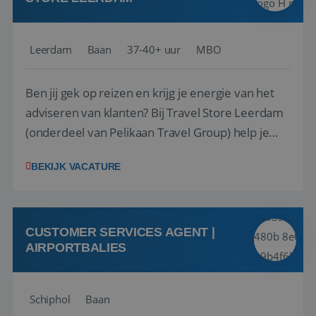
Leerdam
Baan
37-40+ uur
MBO
Ben jij gek op reizen en krijg je energie van het
adviseren van klanten? Bij Travel Store Leerdam
(onderdeel van Pelikaan Travel Group) help je
klanten met zorg en aandacht hun ideale reis te
BEKIJK VACATURE
vinden. Samen maken we van elke reis een
onvergetelijke ervaring. Of je nu al jaren ervaring
hebt in de reisbranche of j...
CUSTOMER SERVICES AGENT |
AIRPORTBALIES
Schiphol
Baan