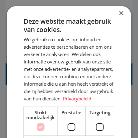
×
Met jouw ervaring in de reisbranche of
Deze website maakt gebruik
achtergrond in toerisme ben je klaar voor de
van cookies.
volgende stap. Vanaf je stoel reis je de hele
wereld over en speel je moeiteloos in op de
We gebruiken cookies om inhoud en
BEKIJK VACATURE
advertenties te personaliseren en om ons
wensen van je team, je klant en wat er in de
verkeer te analyseren. We delen ook
reiswereld gebeurt. Met je enthousiasme weet je
informatie over uw gebruik van onze site
klanten te overtuigen om die droomreis te
met onze advertentie- en analysepartners,
boeken! ...
REISADVISEUR ALLROUND
die deze kunnen combineren met andere
informatie die u aan hen heeft verstrekt of
die zij hebben verzameld door uw gebruik
Aalsmeer, Noord-Holland, Nederland
Baan
van hun diensten.
Privacybeleid
33-36 uur
MBO
Strikt
Prestatie
Targeting
noodzakelijk
Een vakantie plannen is het leukste dat er is. Of
het nu voor jezelf is, of voor een ander: jij vindt