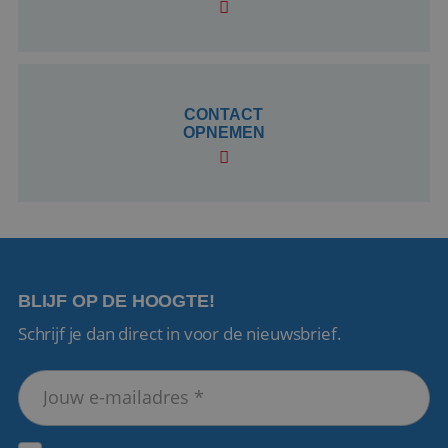
CookieScriptConsent
4 weken 2
CookieScript
dagen
www.reiswerk.nl
CONTACT
OPNEMEN
VISITOR_PRIVACY_METADATA
5 maanden 4
YouTube
weken
.youtube.com
BLIJF OP DE HOOGTE!
Schrijf je dan direct in voor de nieuwsbrief.