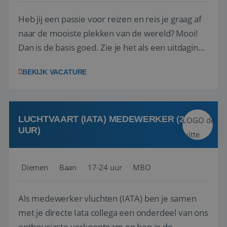
Heb jij een passie voor reizen en reis je graag af
naar de mooiste plekken van de wereld? Mooi!
Dan is de basis goed. Zie je het als een uitdaging
om anderen te inspireren en ondersteunen met
BEKIJK VACATURE
het samenstellen en boeken van de perfecte
vakantie en is verkopen je tweede natuur? Al
deze onderdelen zijn nu samen gevoegd...
LUCHTVAART (IATA) MEDEWERKER (24-32
UUR)
Diemen
Baan
17-24 uur
MBO
Als medewerker vluchten (IATA) ben je samen
met je directe Iata collega een onderdeel van ons
enthousiaste verkoopteam en ben je de