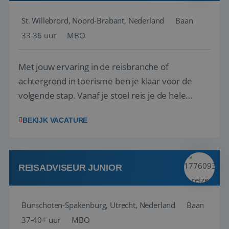
St. Willebrord, Noord-Brabant, Nederland
Baan
33-36 uur
MBO
Met jouw ervaring in de reisbranche of
achtergrond in toerisme ben je klaar voor de
volgende stap. Vanaf je stoel reis je de hele
wereld over en speel je moeiteloos in op de
BEKIJK VACATURE
wensen van je team, je klant en wat er in de
reiswereld gebeurt. Met je enthousiasme weet je
klanten te overtuigen om die droomreis te
boeken! ...
REISADVISEUR JUNIOR
Bunschoten-Spakenburg, Utrecht, Nederland
Baan
37-40+ uur
MBO