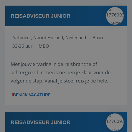
werken: of het nu gaat om vragen ...
REISADVISEUR JUNIOR
Aalsmeer, Noord-Holland, Nederland
Baan
33-36 uur
MBO
Met jouw ervaring in de reisbranche of
achtergrond in toerisme ben je klaar voor de
volgende stap. Vanaf je stoel reis je de hele
wereld over en speel je moeiteloos in op de
BEKIJK VACATURE
wensen van je team, je klant en wat er in de
reiswereld gebeurt. Met je enthousiasme weet je
klanten te overtuigen om die droomreis te
boeken! ...
REISADVISEUR JUNIOR