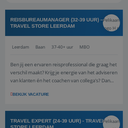
REISBUREAUMANAGER (32-39 UUR) –
TRAVEL STORE LEERDAM
Leerdam
Baan
37-40+ uur
MBO
Ben jij een ervaren reisprofessional die graag het
verschil maakt? Krijg je energie van het adviseren
van klanten én het coachen van collega's? Dan
zijn wij op zoek naar jou. Bij Travel Store Leerdam
BEKIJK VACATURE
(onderdeel van Pelikaan Travel Group) zoeken
we een Reisbureaumanager die samen met het
team het reisbureau verder...
TRAVEL EXPERT (24-39 UUR) - TRAVEL
STORE LEERDAM