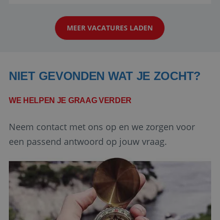
reiswereld gebeurt. Met je enthousiasme weet je
strikt noodzakelijke cookies.
klanten te overtuigen om die droomreis te
Aanbieder
/
Naam
Vervaldatum
Domein
MEER VACATURES LADEN
boeken! ...
PHPSESSID
Sessie
PHP.net
www.reiswerk.nl
NIET GEVONDEN WAT JE ZOCHT?
WE HELPEN JE GRAAG VERDER
Neem contact met ons op en we zorgen voor
een passend antwoord op jouw vraag.
Google Privacy Policy