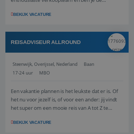
vraagbaak voor alles met betrekking tot vluchten
BEKIJK VACATURE
en tarieven waar je collega’s niet uitkomen.
Voorts ben je verantwoordelijk voor een stuk
kwaliteitsbewaking van alles wat met IATA te m...
REISADVISEUR ALLROUND
Steenwijk, Overijssel, Nederland
Baan
17-24 uur
MBO
Een vakantie plannen is het leukste dat er is. Of
het nu voor jezelf is, of voor een ander: jij vindt
het super om een mooie reis van A tot Z te
regelen. Door jouw kennis en ervaring leren onze
BEKIJK VACATURE
vakantiegangers de meest prachtige plekjes op
aarde kennen! 🏝️Wat ga je doen?Klantgericht