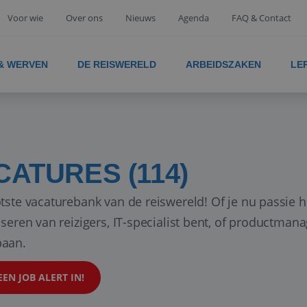
Voor wie
Over ons
Nieuws
Agenda
FAQ & Contact
 & WERVEN
DE REISWERELD
ARBEIDSZAKEN
LE
CATURES (114)
tste vacaturebank van de reiswereld! Of je nu passie h
iseren van reizigers, IT-specialist bent, of productman
aan.
EEN JOB ALERT IN!