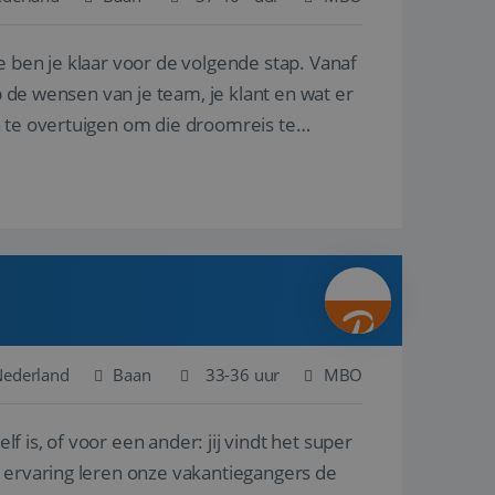
e ben je klaar voor de volgende stap. Vanaf
en betrokkenheid op
tefunctionaliteit te
n voert informatie
p de wensen van je team, je klant en wat er
ikt en over
eft gezien voordat
n te overtuigen om die droomreis te
alytics - wat een
analyseservice van
ers te
r toe te wijzen als
be-video's die in
n site en wordt
e websitebezoeker
 te berekenen voor
face gebruikt.
we gebruiken om het
nalytics software.
e meten.
e gebruiker op te
 tot één
osoft als een
 door ingesloten
e sessiestatus te
 dat het
soft-domeinen,
Nederland
Baan
33-36 uur
MBO
orgt voor de goede
lf is, of voor een ander: jij vindt het super
het delen van de
n ervaring leren onze vakantiegangers de