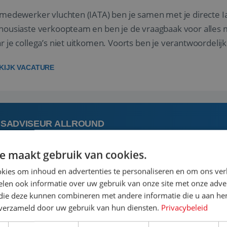
 medewerker vluchten (IATA) ben je samen met je directe I
housiaste verkoopteam en ben je de vraagbaak voor alles m
r je collega’s niet uitkomen. Voorts ben je verantwoordelijk
 met IATA te m...
KIJK VACATURE
ISADVISEUR ALLROUND
e maakt gebruik van cookies.
 augustus
Steenwijk, Overijssel,
kies om inhoud en advertenties te personaliseren en om ons ver
len ook informatie over uw gebruik van onze site met onze adver
 vakantie plannen is het leukste dat er is. Of het nu voor jeze
 die deze kunnen combineren met andere informatie die u aan hen
een mooie reis van A tot Z te regelen. Door jouw kennis e
n verzameld door uw gebruik van hun diensten.
Privacybeleid
st prachtige plekjes op aarde kennen! 🏝️Wat ga je doen?K