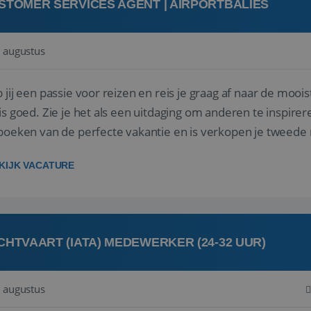
STOMER SERVICES AGENT | AIRPORTBALIES
 augustus
 jij een passie voor reizen en reis je graag af naar de mooi
is goed. Zie je het als een uitdaging om anderen te inspi
boeken van de perfecte vakantie en is verkopen je tweede 
oegd...
KIJK VACATURE
CHTVAART (IATA) MEDEWERKER (24-32 UUR)
 augustus