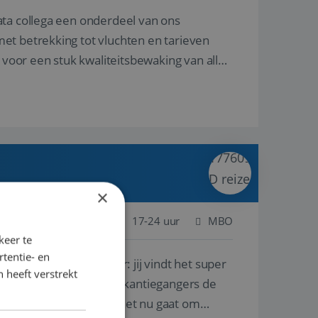
ata collega een onderdeel van ons
et betrekking tot vluchten en tarieven
 voor een stuk kwaliteitsbewaking van alles
×
 Nederland
Baan
17-24 uur
MBO
keer te
tentie- en
lf is, of voor een ander: jij vindt het super
 heeft verstrekt
n ervaring leren onze vakantiegangers de
lantgericht werken: of het nu gaat om