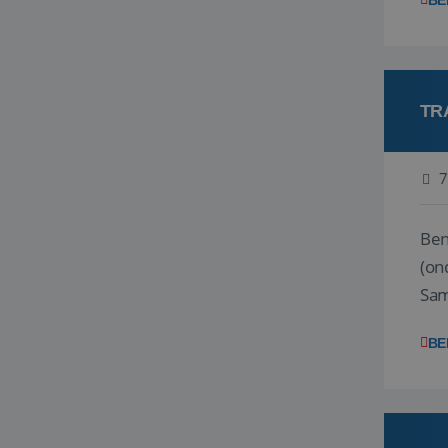
BE
TR
7
Ben j
(on
Samen
reis
BE