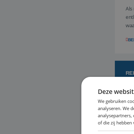
Als
ent
waa
wat
BE
RE
Deze websit
7
We gebruiken coo
analyseren. We de
Een
analysepartners,
om 
of die zij hebbe
mee