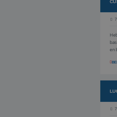
CU
7
Heb
bas
en 
gev
BE
LU
7