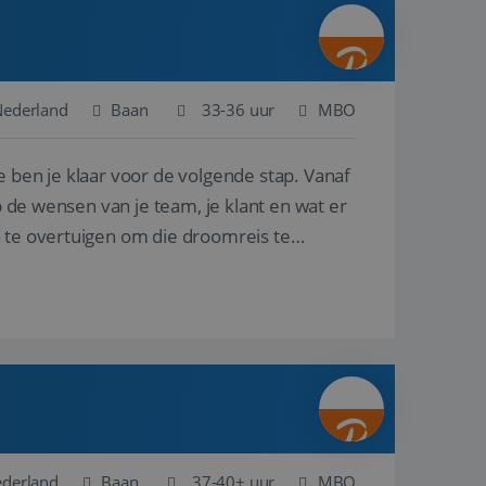
ina's.
gasten op te slaan
et-essentiële
akelijke cookie
Nederland
Baan
33-36 uur
MBO
uitgevoerd met het
rscheid te maken
e ben je klaar voor de volgende stap. Vanaf
g voor de website,
en over het
p de wensen van je team, je klant en wat er
n te overtuigen om die droomreis te
Cookie-Script.com-
 bezoekers te
okie-Script.com is
toestemming van de
interactie met de
vens over de
trekking tot
lingen, zodat hun
 toekomstige
Omschrijving
ederland
Baan
37-40+ uur
MBO