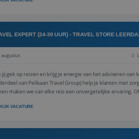
KIJK VACATURE
AVEL EXPERT (24-39 UUR) - TRAVEL STORE LEERD
 augustus
ij gek op reizen en krijg je energie van het adviseren van klanten? Bij Travel St
derdeel van Pelikaan Travel Group) help je klanten met zorg
 maken we van elke reis een onvergetelijke ervaring. Of je nu al jaren ervaring hebt in de
branche of j...
KIJK VACATURE