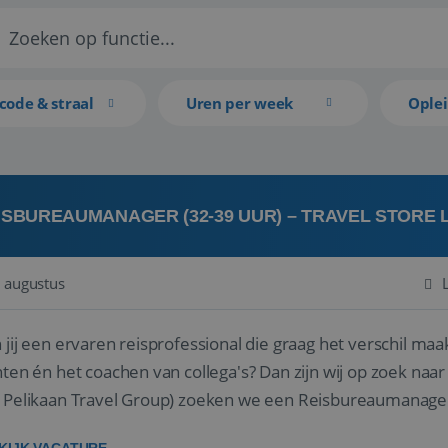
code & straal
Uren per week
Ople
ISBUREAUMANAGER (32-39 UUR) – TRAVEL STORE
 augustus
 jij een ervaren reisprofessional die graag het verschil maa
en én het coachen van collega's? Dan zijn wij op zoek naar jou. Bij Travel Store Leerdam (on
 Pelikaan Travel Group) zoeken we een Reisbureaumanage
der...