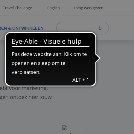
Travel Challenge
English
Inlog werkgever
REN & ONTWIKKELEN
ebt voor marketing,
ager, ontdek hier jouw