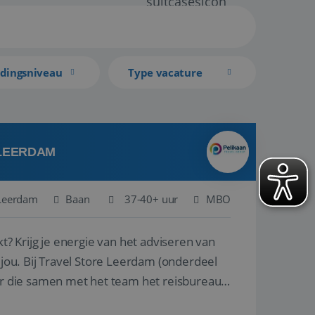
idingsniveau
Type vacature
 LEERDAM
Leerdam
Baan
37-40+ uur
MBO
kt? Krijg je energie van het adviseren van
derdeel
r die samen met het team het reisbureau