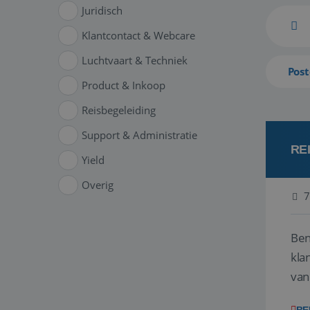
Juridisch
Klantcontact & Webcare
Luchtvaart & Techniek
Post
Product & Inkoop
Reisbegeleiding
Support & Administratie
RE
Yield
Overig
7
Ben
klant
van
ver