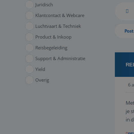
Juridisch
Klantcontact & Webcare
Luchtvaart & Techniek
Post
Product & Inkoop
Reisbegeleiding
Support & Administratie
RE
Yield
Overig
6 
Met
je 
in 
boe