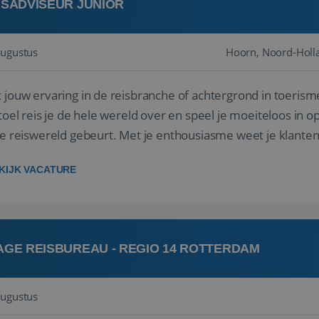
ISADVISEUR JUNIOR
augustus
Hoorn, Noord-Holl
 jouw ervaring in de reisbranche of achtergrond in toerism
stoel reis je de hele wereld over en speel je moeiteloos in o
de reiswereld gebeurt. Met je enthousiasme weet je klante
ken! ...
KIJK VACATURE
AGE REISBUREAU - REGIO 14 ROTTERDAM
augustus