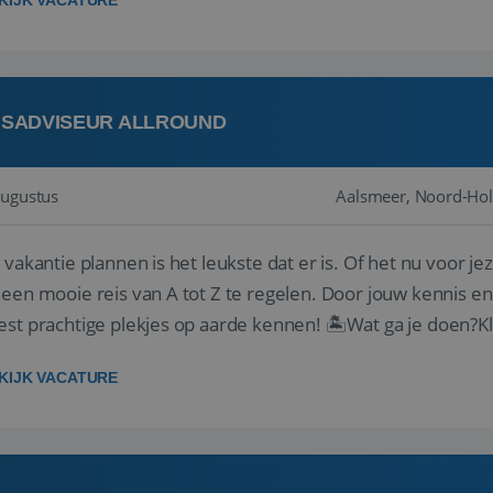
KIJK VACATURE
ISADVISEUR ALLROUND
augustus
Aalsmeer, Noord-Hol
 vakantie plannen is het leukste dat er is. Of het nu voor jeze
een mooie reis van A tot Z te regelen. Door jouw kennis e
st prachtige plekjes op aarde kennen! 🏝️Wat ga je doen?K
gen ...
KIJK VACATURE