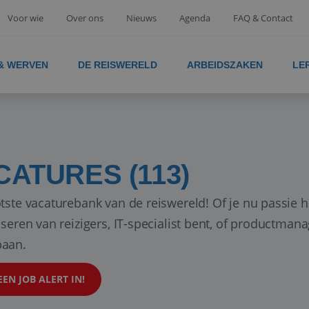
Voor wie
Over ons
Nieuws
Agenda
FAQ & Contact
 & WERVEN
DE REISWERELD
ARBEIDSZAKEN
LE
CATURES (113)
tste vacaturebank van de reiswereld! Of je nu passie h
iseren van reizigers, IT-specialist bent, of productman
aan.
EEN JOB ALERT IN!