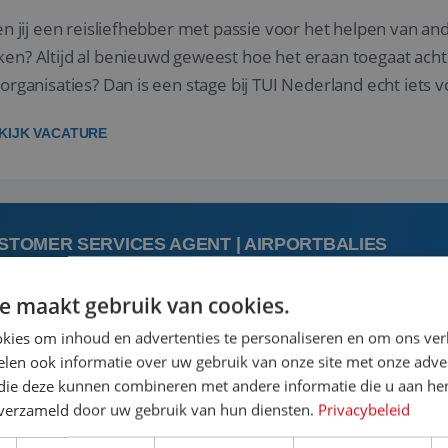
 jij een reisliefhebber met passie voor het helpen van a
en? Altijd al benieuwd geweest hoe het eraan toegaat acht
sorganisaties? Dan is een stage bij TUI Nederland echt iets v
housiaste, leergie...
KIJK VACATURE
STOMER SERVICES AGENT | AIRPORTBALIES
e maakt gebruik van cookies.
augustus
kies om inhoud en advertenties te personaliseren en om ons ver
len ook informatie over uw gebruik van onze site met onze adver
 jij een passie voor reizen en reis je graag af naar de mooi
 die deze kunnen combineren met andere informatie die u aan hen
is goed. Zie je het als een uitdaging om anderen te inspi
n verzameld door uw gebruik van hun diensten.
Privacybeleid
boeken van de perfecte vakantie en is verkopen je tweede 