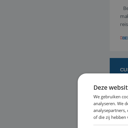
Ben
mak
rei
ent
BE
CU
Deze websit
6 
We gebruiken coo
analyseren. We de
Heb
analysepartners,
bas
of die zij hebbe
en 