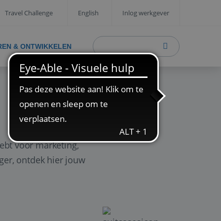
Travel Challenge
English
Inlog werkgever
REN & ONTWIKKELEN
ebt voor marketing,
ager, ontdek hier jouw