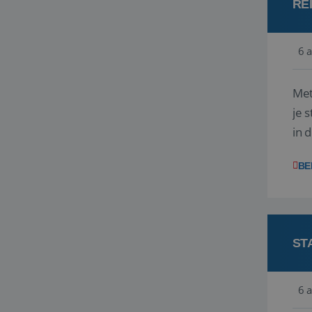
RE
6 
Met
je 
in 
boe
BE
ST
6 