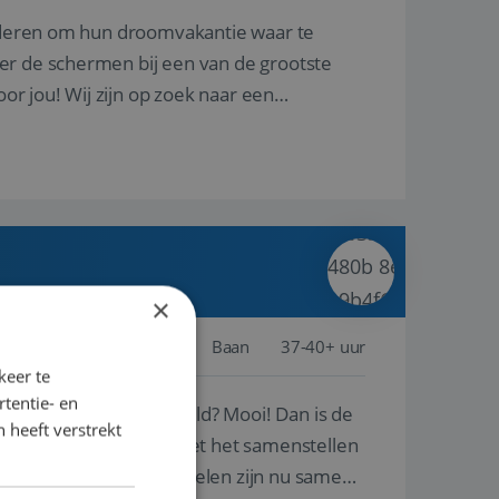
nderen om hun droomvakantie waar te
er de schermen bij een van de grootste
oor jou! Wij zijn op zoek naar een
×
Schiphol
Baan
37-40+ uur
keer te
tentie- en
ste plekken van de wereld? Mooi! Dan is de
 heeft verstrekt
reren en ondersteunen met het samenstellen
natuur? Al deze onderdelen zijn nu samen