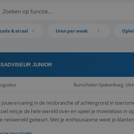
code & straal
Uren per week
Ople
ISADVISEUR JUNIOR
augustus
Bunschoten-Spakenburg, Utre
 jouw ervaring in de reisbranche of achtergrond in toerism
stoel reis je de hele wereld over en speel je moeiteloos in o
de reiswereld gebeurt. Met je enthousiasme weet je klante
ken! ...