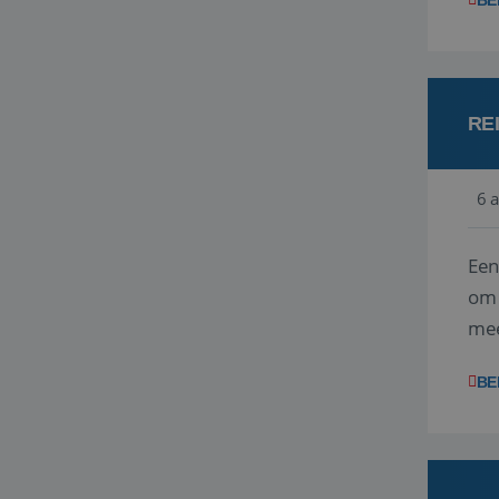
BE
RE
6 
Een
om 
mee
vra
BE