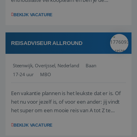
vraagbaak voor alles met betrekking tot vluchten
BEKIJK VACATURE
en tarieven waar je collega’s niet uitkomen.
Voorts ben je verantwoordelijk voor een stuk
kwaliteitsbewaking van alles wat met IATA te m...
REISADVISEUR ALLROUND
Steenwijk, Overijssel, Nederland
Baan
17-24 uur
MBO
Een vakantie plannen is het leukste dat er is. Of
het nu voor jezelf is, of voor een ander: jij vindt
het super om een mooie reis van A tot Z te
regelen. Door jouw kennis en ervaring leren onze
BEKIJK VACATURE
vakantiegangers de meest prachtige plekjes op
aarde kennen! 🏝️Wat ga je doen?Klantgericht