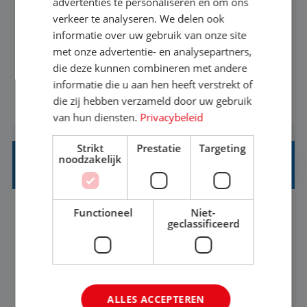
advertenties te personaliseren en om ons
verkeer te analyseren. We delen ook
Met jouw ervaring in de reisbranche of
informatie over uw gebruik van onze site
achtergrond in toerisme ben je klaar voor de
met onze advertentie- en analysepartners,
volgende stap. Vanaf je stoel reis je de hele
die deze kunnen combineren met andere
informatie die u aan hen heeft verstrekt of
wereld over en speel je moeiteloos in op de
die zij hebben verzameld door uw gebruik
BEKIJK VACATURE
wensen van je team, je klant en wat er in de
van hun diensten.
Privacybeleid
reiswereld gebeurt. Met je enthousiasme weet je
klanten te overtuigen om die droomreis te
Strikt
Prestatie
Targeting
noodzakelijk
boeken! ...
REISADVISEUR ALLROUND
Functioneel
Niet-
Aalsmeer, Noord-Holland, Nederland
Baan
geclassificeerd
33-36 uur
MBO
Een vakantie plannen is het leukste dat er is. Of
het nu voor jezelf is, of voor een ander: jij vindt
ALLES ACCEPTEREN