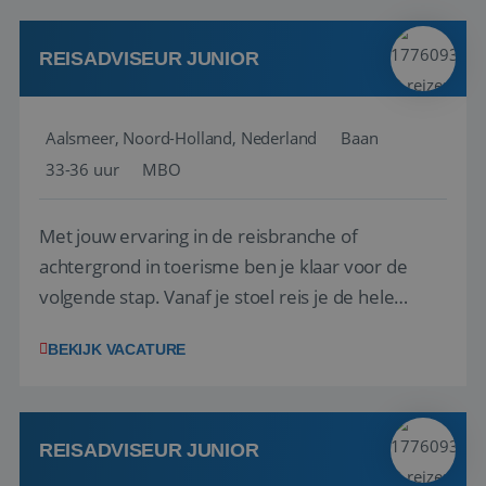
werken: of het nu gaat om vragen ...
REISADVISEUR JUNIOR
Aalsmeer, Noord-Holland, Nederland
Baan
33-36 uur
MBO
Met jouw ervaring in de reisbranche of
achtergrond in toerisme ben je klaar voor de
volgende stap. Vanaf je stoel reis je de hele
wereld over en speel je moeiteloos in op de
BEKIJK VACATURE
wensen van je team, je klant en wat er in de
reiswereld gebeurt. Met je enthousiasme weet je
klanten te overtuigen om die droomreis te
boeken! ...
REISADVISEUR JUNIOR