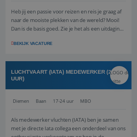
Heb jij een passie voor reizen en reis je graag af
naar de mooiste plekken van de wereld? Mooi!
Dan is de basis goed. Zie je het als een uitdaging
om anderen te inspireren en ondersteunen met
BEKIJK VACATURE
het samenstellen en boeken van de perfecte
vakantie en is verkopen je tweede natuur? Al
deze onderdelen zijn nu samen gevoegd...
LUCHTVAART (IATA) MEDEWERKER (24-32
UUR)
Diemen
Baan
17-24 uur
MBO
Als medewerker vluchten (IATA) ben je samen
met je directe Iata collega een onderdeel van ons
enthousiaste verkoopteam en ben je de