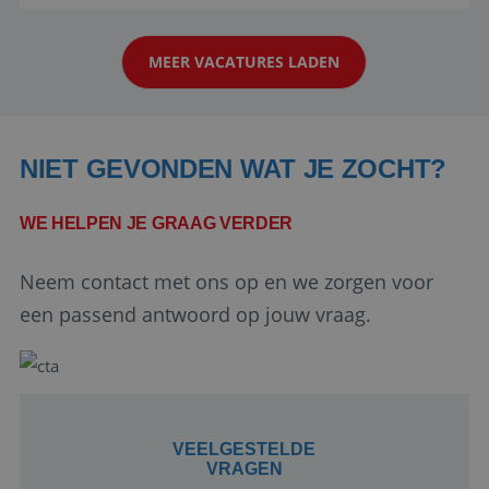
reiswereld gebeurt. Met je enthousiasme weet je
klanten te overtuigen om die droomreis te
MEER VACATURES LADEN
boeken! ...
NIET GEVONDEN WAT JE ZOCHT?
WE HELPEN JE GRAAG VERDER
Google Privacy Policy
Neem contact met ons op en we zorgen voor
een passend antwoord op jouw vraag.
li_gc
5 maanden 4
LinkedIn
weken
Corporation
.linkedin.com
VEELGESTELDE
VRAGEN