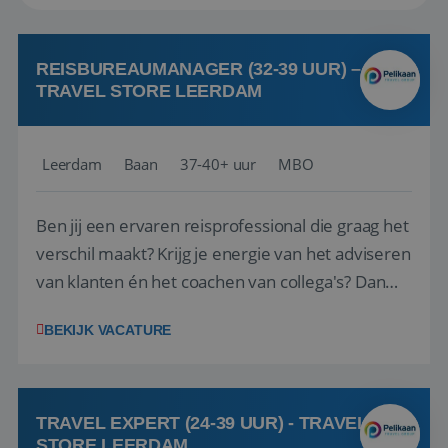
REISBUREAUMANAGER (32-39 UUR) –
TRAVEL STORE LEERDAM
Leerdam
Baan
37-40+ uur
MBO
Ben jij een ervaren reisprofessional die graag het
verschil maakt? Krijg je energie van het adviseren
van klanten én het coachen van collega's? Dan
zijn wij op zoek naar jou. Bij Travel Store Leerdam
BEKIJK VACATURE
(onderdeel van Pelikaan Travel Group) zoeken
we een Reisbureaumanager die samen met het
team het reisbureau verder...
TRAVEL EXPERT (24-39 UUR) - TRAVEL
STORE LEERDAM