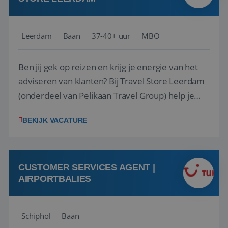
Leerdam
Baan
37-40+ uur
MBO
Ben jij gek op reizen en krijg je energie van het
adviseren van klanten? Bij Travel Store Leerdam
(onderdeel van Pelikaan Travel Group) help je
klanten met zorg en aandacht hun ideale reis te
BEKIJK VACATURE
vinden. Samen maken we van elke reis een
onvergetelijke ervaring. Of je nu al jaren ervaring
hebt in de reisbranche of j...
CUSTOMER SERVICES AGENT |
AIRPORTBALIES
Schiphol
Baan