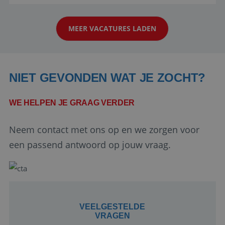
reiswereld gebeurt. Met je enthousiasme weet je
klanten te overtuigen om die droomreis te
MEER VACATURES LADEN
boeken! ...
NIET GEVONDEN WAT JE ZOCHT?
WE HELPEN JE GRAAG VERDER
Google Privacy Policy
Neem contact met ons op en we zorgen voor
een passend antwoord op jouw vraag.
li_gc
5 maanden 4
LinkedIn
weken
Corporation
.linkedin.com
VEELGESTELDE
VRAGEN