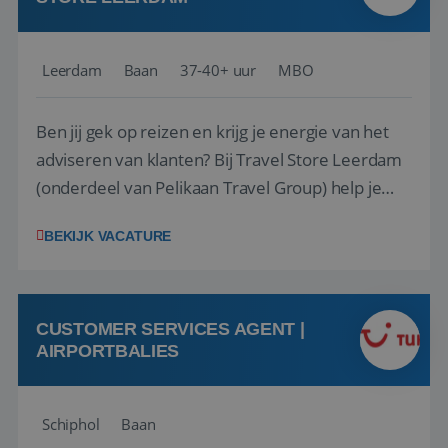
Leerdam
Baan
37-40+ uur
MBO
Ben jij gek op reizen en krijg je energie van het
adviseren van klanten? Bij Travel Store Leerdam
(onderdeel van Pelikaan Travel Group) help je
klanten met zorg en aandacht hun ideale reis te
BEKIJK VACATURE
vinden. Samen maken we van elke reis een
onvergetelijke ervaring. Of je nu al jaren ervaring
hebt in de reisbranche of j...
CUSTOMER SERVICES AGENT |
AIRPORTBALIES
Schiphol
Baan