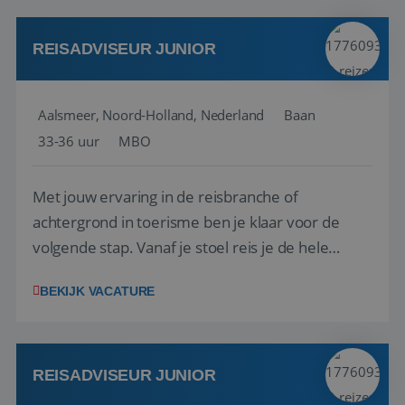
werken: of het nu gaat om vragen ...
REISADVISEUR JUNIOR
Aalsmeer, Noord-Holland, Nederland
Baan
33-36 uur
MBO
Met jouw ervaring in de reisbranche of
achtergrond in toerisme ben je klaar voor de
volgende stap. Vanaf je stoel reis je de hele
wereld over en speel je moeiteloos in op de
BEKIJK VACATURE
wensen van je team, je klant en wat er in de
reiswereld gebeurt. Met je enthousiasme weet je
klanten te overtuigen om die droomreis te
boeken! ...
REISADVISEUR JUNIOR