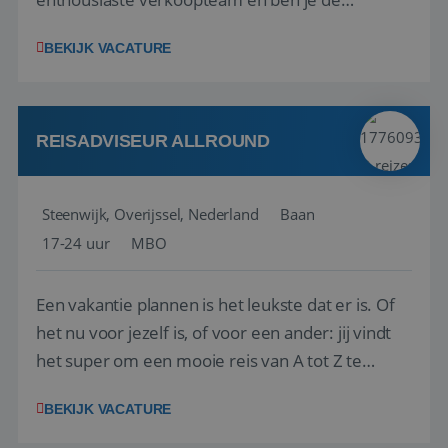
vraagbaak voor alles met betrekking tot vluchten
BEKIJK VACATURE
en tarieven waar je collega’s niet uitkomen.
Voorts ben je verantwoordelijk voor een stuk
kwaliteitsbewaking van alles wat met IATA te m...
REISADVISEUR ALLROUND
Steenwijk, Overijssel, Nederland
Baan
17-24 uur
MBO
Een vakantie plannen is het leukste dat er is. Of
het nu voor jezelf is, of voor een ander: jij vindt
het super om een mooie reis van A tot Z te
regelen. Door jouw kennis en ervaring leren onze
BEKIJK VACATURE
vakantiegangers de meest prachtige plekjes op
aarde kennen! 🏝️Wat ga je doen?Klantgericht