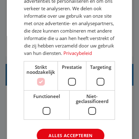
advertenties te personaliseren en om ons
verkeer te analyseren. We delen ook
Met jouw ervaring in de reisbranche of
informatie over uw gebruik van onze site
achtergrond in toerisme ben je klaar voor de
met onze advertentie- en analysepartners,
volgende stap. Vanaf je stoel reis je de hele
die deze kunnen combineren met andere
informatie die u aan hen heeft verstrekt of
wereld over en speel je moeiteloos in op de
die zij hebben verzameld door uw gebruik
BEKIJK VACATURE
wensen van je team, je klant en wat er in de
van hun diensten.
Privacybeleid
reiswereld gebeurt. Met je enthousiasme weet je
klanten te overtuigen om die droomreis te
Strikt
Prestatie
Targeting
noodzakelijk
boeken! ...
REISADVISEUR ALLROUND
Functioneel
Niet-
Aalsmeer, Noord-Holland, Nederland
Baan
geclassificeerd
33-36 uur
MBO
Een vakantie plannen is het leukste dat er is. Of
het nu voor jezelf is, of voor een ander: jij vindt
ALLES ACCEPTEREN