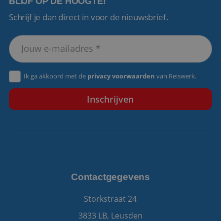
BLIJF OP DE HOOGTE!
Schrijf je dan direct in voor de nieuwsbrief.
VISITOR_PRIVACY_METADATA
5 maanden 4
YouTube
weken
.youtube.com
Ik ga akkoord met de
privacy voorwaarden
van Reiswerk.
Contactgegevens
Storkstraat 24
3833 LB, Leusden