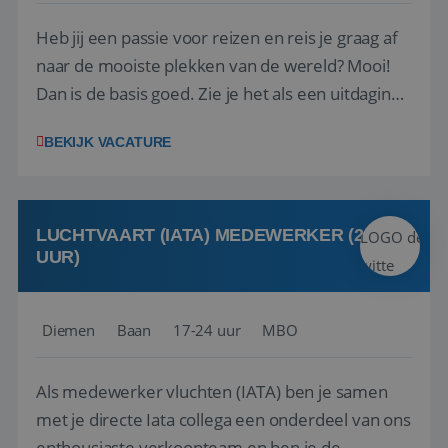
Heb jij een passie voor reizen en reis je graag af
naar de mooiste plekken van de wereld? Mooi!
Dan is de basis goed. Zie je het als een uitdaging
om anderen te inspireren en ondersteunen met
BEKIJK VACATURE
het samenstellen en boeken van de perfecte
vakantie en is verkopen je tweede natuur? Al
deze onderdelen zijn nu samen gevoegd...
LUCHTVAART (IATA) MEDEWERKER (24-32
UUR)
Diemen
Baan
17-24 uur
MBO
Als medewerker vluchten (IATA) ben je samen
met je directe Iata collega een onderdeel van ons
enthousiaste verkoopteam en ben je de