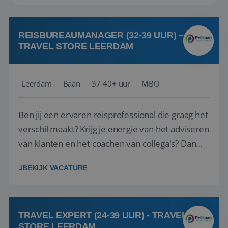
REISBUREAUMANAGER (32-39 UUR) –
TRAVEL STORE LEERDAM
Leerdam
Baan
37-40+ uur
MBO
Ben jij een ervaren reisprofessional die graag het
verschil maakt? Krijg je energie van het adviseren
van klanten én het coachen van collega's? Dan
zijn wij op zoek naar jou. Bij Travel Store Leerdam
BEKIJK VACATURE
(onderdeel van Pelikaan Travel Group) zoeken
we een Reisbureaumanager die samen met het
team het reisbureau verder...
TRAVEL EXPERT (24-39 UUR) - TRAVEL
STORE LEERDAM