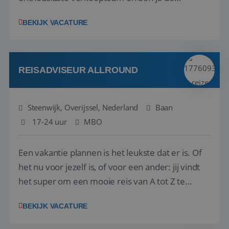
vraagbaak voor alles met betrekking tot vluchten
BEKIJK VACATURE
en tarieven waar je collega’s niet uitkomen.
Voorts ben je verantwoordelijk voor een stuk
kwaliteitsbewaking van alles wat met IATA te m...
REISADVISEUR ALLROUND
Steenwijk, Overijssel, Nederland
Baan
17-24 uur
MBO
Een vakantie plannen is het leukste dat er is. Of
het nu voor jezelf is, of voor een ander: jij vindt
het super om een mooie reis van A tot Z te
regelen. Door jouw kennis en ervaring leren onze
BEKIJK VACATURE
vakantiegangers de meest prachtige plekjes op
aarde kennen! 🏝️Wat ga je doen?Klantgericht