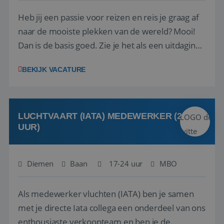
Heb jij een passie voor reizen en reis je graag af
naar de mooiste plekken van de wereld? Mooi!
Dan is de basis goed. Zie je het als een uitdaging
om anderen te inspireren en ondersteunen met
BEKIJK VACATURE
het samenstellen en boeken van de perfecte
vakantie en is verkopen je tweede natuur? Al
deze onderdelen zijn nu samen gevoegd...
LUCHTVAART (IATA) MEDEWERKER (24-32
UUR)
Diemen
Baan
17-24 uur
MBO
Als medewerker vluchten (IATA) ben je samen
met je directe Iata collega een onderdeel van ons
enthousiaste verkoopteam en ben je de