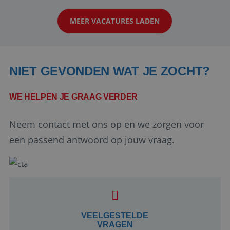
klanten te overtuigen om die droomreis te
MEER VACATURES LADEN
boeken! ...
NIET GEVONDEN WAT JE ZOCHT?
WE HELPEN JE GRAAG VERDER
Neem contact met ons op en we zorgen voor
Google Privacy Policy
een passend antwoord op jouw vraag.
li_gc
5 maanden 4
LinkedIn
weken
Corporation
.linkedin.com
VEELGESTELDE
VRAGEN