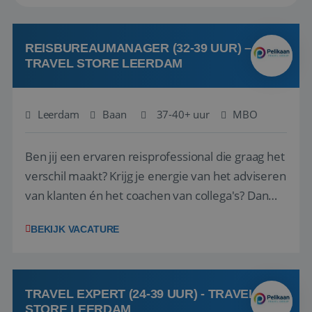
REISBUREAUMANAGER (32-39 UUR) –
TRAVEL STORE LEERDAM
Leerdam
Baan
37-40+ uur
MBO
Ben jij een ervaren reisprofessional die graag het
verschil maakt? Krijg je energie van het adviseren
van klanten én het coachen van collega's? Dan
zijn wij op zoek naar jou. Bij Travel Store Leerdam
BEKIJK VACATURE
(onderdeel van Pelikaan Travel Group) zoeken
we een Reisbureaumanager die samen met het
team het reisbureau verder...
TRAVEL EXPERT (24-39 UUR) - TRAVEL
STORE LEERDAM