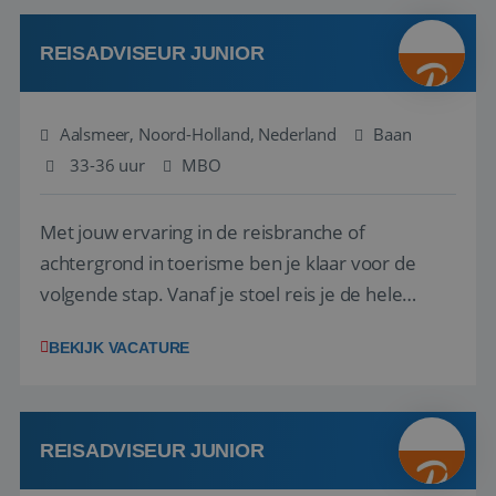
werken: of het nu gaat om vragen ...
REISADVISEUR JUNIOR
Aalsmeer, Noord-Holland, Nederland
Baan
33-36 uur
MBO
Met jouw ervaring in de reisbranche of
achtergrond in toerisme ben je klaar voor de
volgende stap. Vanaf je stoel reis je de hele
wereld over en speel je moeiteloos in op de
BEKIJK VACATURE
wensen van je team, je klant en wat er in de
reiswereld gebeurt. Met je enthousiasme weet je
klanten te overtuigen om die droomreis te
boeken! ...
REISADVISEUR JUNIOR