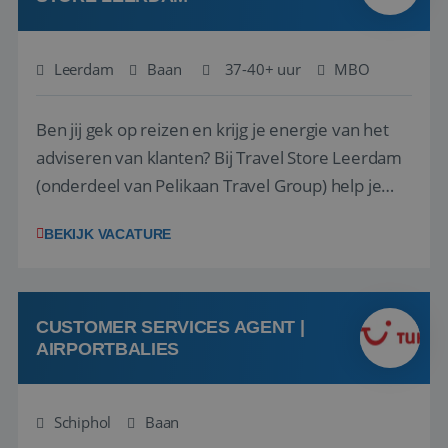
Leerdam
Baan
37-40+ uur
MBO
Ben jij gek op reizen en krijg je energie van het
adviseren van klanten? Bij Travel Store Leerdam
(onderdeel van Pelikaan Travel Group) help je
klanten met zorg en aandacht hun ideale reis te
BEKIJK VACATURE
vinden. Samen maken we van elke reis een
onvergetelijke ervaring. Of je nu al jaren ervaring
hebt in de reisbranche of j...
CUSTOMER SERVICES AGENT |
AIRPORTBALIES
Schiphol
Baan