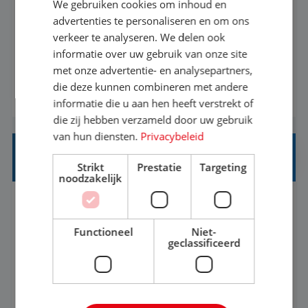
We gebruiken cookies om inhoud en
Met jouw ervaring in de reisbranche of
advertenties te personaliseren en om ons
verkeer te analyseren. We delen ook
achtergrond in toerisme ben je klaar voor de
informatie over uw gebruik van onze site
volgende stap. Vanaf je stoel reis je de hele
met onze advertentie- en analysepartners,
wereld over en speel je moeiteloos in op de
die deze kunnen combineren met andere
BEKIJK VACATURE
wensen van je team, je klant en wat er in de
informatie die u aan hen heeft verstrekt of
reiswereld gebeurt. Met je enthousiasme weet je
die zij hebben verzameld door uw gebruik
klanten te overtuigen om die droomreis te
van hun diensten.
Privacybeleid
boeken! ...
REISADVISEUR ALLROUND
Strikt
Prestatie
Targeting
noodzakelijk
Aalsmeer, Noord-Holland, Nederland
Baan
33-36 uur
MBO
Functioneel
Niet-
geclassificeerd
Een vakantie plannen is het leukste dat er is. Of
het nu voor jezelf is, of voor een ander: jij vindt
het super om een mooie reis van A tot Z te