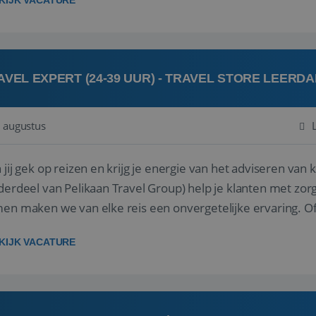
KIJK VACATURE
AVEL EXPERT (24-39 UUR) - TRAVEL STORE LEERD
 augustus
ij gek op reizen en krijg je energie van het adviseren van klanten? Bij Travel St
derdeel van Pelikaan Travel Group) help je klanten met zorg
 maken we van elke reis een onvergetelijke ervaring. Of je nu al jaren ervaring hebt in de
branche of j...
KIJK VACATURE