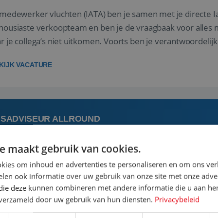
 medewerker vluchten (IATA) ben je samen met je directe I
housiaste verkoopteam en ben je de vraagbaak voor alles m
r je collega’s niet uitkomen. Voorts ben je verantwoordelijk
 met IATA te m...
KIJK VACATURE
ISADVISEUR ALLROUND
e maakt gebruik van cookies.
 augustus
Steenwijk, Overijssel,
kies om inhoud en advertenties te personaliseren en om ons ver
len ook informatie over uw gebruik van onze site met onze adver
 vakantie plannen is het leukste dat er is. Of het nu voor jeze
 die deze kunnen combineren met andere informatie die u aan hen
een mooie reis van A tot Z te regelen. Door jouw kennis e
n verzameld door uw gebruik van hun diensten.
Privacybeleid
st prachtige plekjes op aarde kennen! 🏝️Wat ga je doen?K