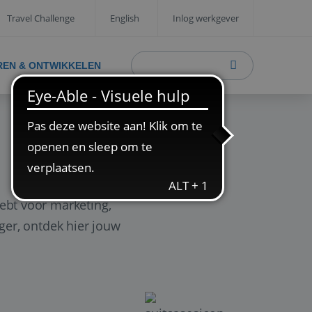
Travel Challenge
English
Inlog werkgever
REN & ONTWIKKELEN
ebt voor marketing,
ager, ontdek hier jouw