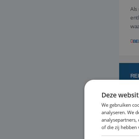
Als
ent
waa
wat
BE
RE
Deze websit
7
We gebruiken coo
analyseren. We de
Een
analysepartners,
om 
of die zij hebbe
mee