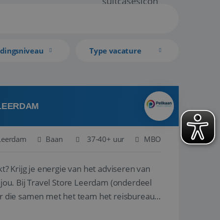
idingsniveau
Type vacature
 LEERDAM
Leerdam
Baan
37-40+ uur
MBO
kt? Krijg je energie van het adviseren van
derdeel
r die samen met het team het reisbureau