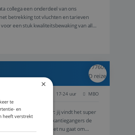
ata collega een onderdeel van ons
et betrekking tot vluchten en tarieven
 voor een stuk kwaliteitsbewaking van alles
×
 Nederland
Baan
17-24 uur
MBO
keer te
tentie- en
lf is, of voor een ander: jij vindt het super
 heeft verstrekt
n ervaring leren onze vakantiegangers de
lantgericht werken: of het nu gaat om