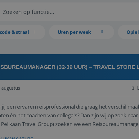
code & straal
Uren per week
Ople
ISBUREAUMANAGER (32-39 UUR) – TRAVEL STORE
 augustus
 jij een ervaren reisprofessional die graag het verschil maa
en én het coachen van collega's? Dan zijn wij op zoek naar jou. Bij Travel Store Leerdam (on
 Pelikaan Travel Group) zoeken we een Reisbureaumanage
der...