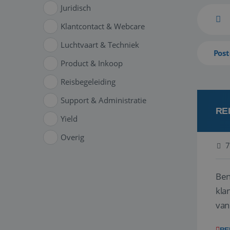
Juridisch
Klantcontact & Webcare
Luchtvaart & Techniek
Post
Product & Inkoop
Reisbegeleiding
Support & Administratie
RE
Yield
Overig
7
Ben
klant
van
ver