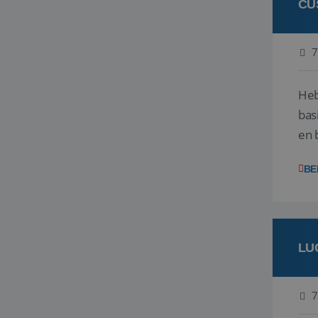
CU
7
Heb
bas
en 
gev
BE
LU
7