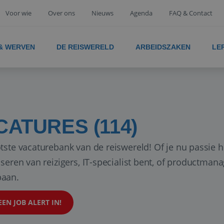
Voor wie
Over ons
Nieuws
Agenda
FAQ & Contact
 & WERVEN
DE REISWERELD
ARBEIDSZAKEN
LE
CATURES (114)
tste vacaturebank van de reiswereld! Of je nu passie h
iseren van reizigers, IT-specialist bent, of productman
aan.
EEN JOB ALERT IN!