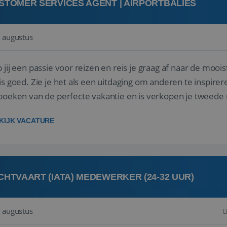
STOMER SERVICES AGENT | AIRPORTBALIES
 augustus
 jij een passie voor reizen en reis je graag af naar de mooi
is goed. Zie je het als een uitdaging om anderen te inspi
boeken van de perfecte vakantie en is verkopen je tweede 
oegd...
KIJK VACATURE
CHTVAART (IATA) MEDEWERKER (24-32 UUR)
 augustus