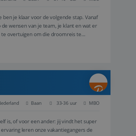
e ben je klaar voor de volgende stap. Vanaf
en betrokkenheid op
tefunctionaliteit te
n voert informatie
p de wensen van je team, je klant en wat er
ikt en over
eft gezien voordat
n te overtuigen om die droomreis te
alytics - wat een
analyseservice van
ers te
r toe te wijzen als
be-video's die in
n site en wordt
e websitebezoeker
 te berekenen voor
face gebruikt.
we gebruiken om het
nalytics software.
e meten.
e gebruiker op te
 tot één
osoft als een
 door ingesloten
e sessiestatus te
 dat het
soft-domeinen,
Nederland
Baan
33-36 uur
MBO
orgt voor de goede
lf is, of voor een ander: jij vindt het super
het delen van de
n ervaring leren onze vakantiegangers de