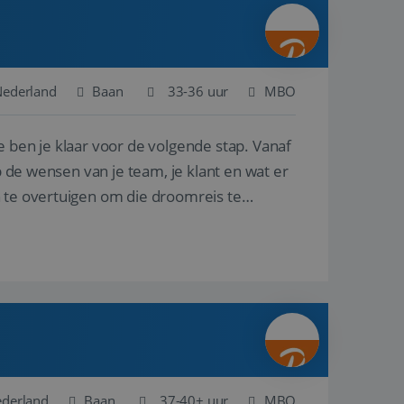
ina's.
gasten op te slaan
et-essentiële
akelijke cookie
Nederland
Baan
33-36 uur
MBO
uitgevoerd met het
rscheid te maken
e ben je klaar voor de volgende stap. Vanaf
g voor de website,
en over het
p de wensen van je team, je klant en wat er
n te overtuigen om die droomreis te
Cookie-Script.com-
 bezoekers te
okie-Script.com is
toestemming van de
interactie met de
vens over de
trekking tot
lingen, zodat hun
 toekomstige
Omschrijving
ederland
Baan
37-40+ uur
MBO