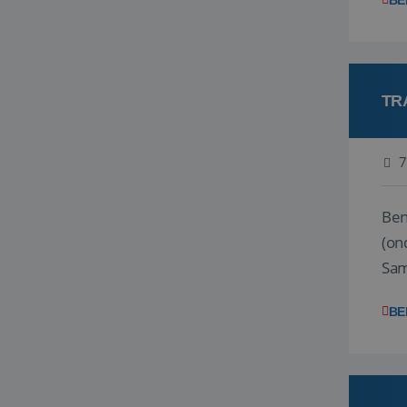
BE
TR
7
Ben j
(on
Samen
reis
BE