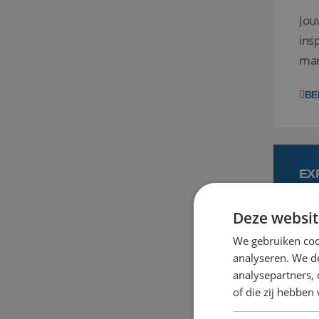
Jouw volgende sta
inspi
mar
stra
BE
EX
Deze websit
1
We gebruiken coo
analyseren. We de
Wil
analysepartners,
te 
of die zij hebbe