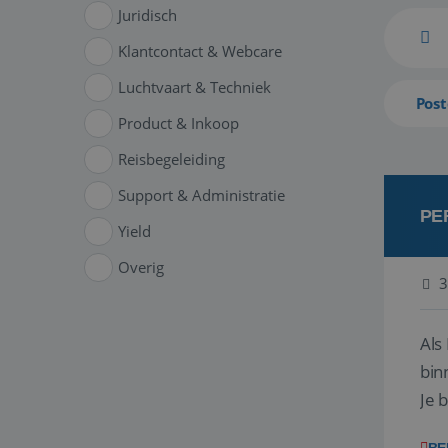
Juridisch
Klantcontact & Webcare
Luchtvaart & Techniek
Post
Product & Inkoop
Reisbegeleiding
Support & Administratie
PE
Yield
Overig
3
Als
bin
Je 
str