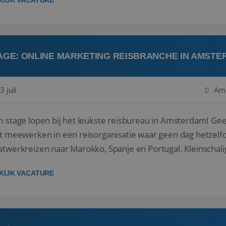
KIJK VACATURE
AGE: ONLINE MARKETING REISBRANCHE IN AMST
3 juli
Am
age lopen bij het leukste reisbureau in Amsterdam! Geen koffiehalen en printjes uitdraaien, maar
meewerken in een reisorganisatie waar geen dag hetzelfde is. Bij Barrio Life cre
twerkreizen naar Marokko, Spanje en Portugal. Kleinschalig,
j? Ji...
KIJK VACATURE