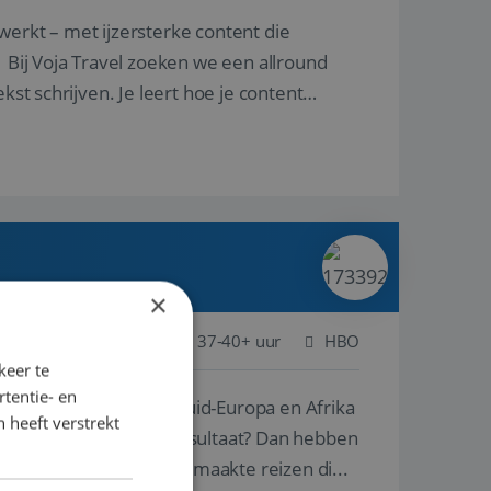
nd
kst schrijven. Je leert hoe je content
×
Deventer
Baan
37-40+ uur
HBO
keer te
tentie- en
mooiste plekken van Zuid-Europa en Afrika
 heeft verstrekt
tegie, creativiteit en resultaat? Dan hebben
ia Travel creëren we exclusieve, op maat gemaakte reizen di...