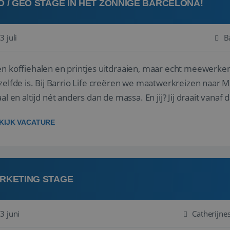
O / GEO STAGE IN HET ZONNIGE BARCELONA!
3 juli
B
n koffiehalen en printjes uitdraaien, maar echt meewerken
creëren we maatwerkreizen naar Marokko, Spanje en Portugal. Kleinschalig,
aal en altijd nét anders dan de massa. En jij? Jij draait vana
KIJK VACATURE
RKETING STAGE
3 juni
Catherijne