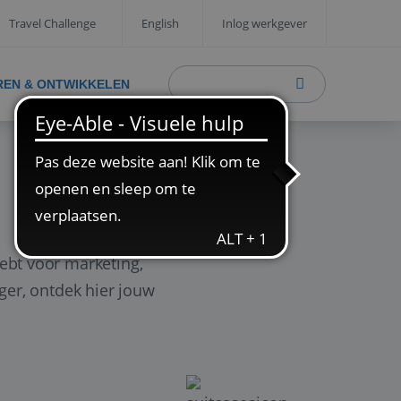
Travel Challenge
English
Inlog werkgever
REN & ONTWIKKELEN
ebt voor marketing,
ager, ontdek hier jouw