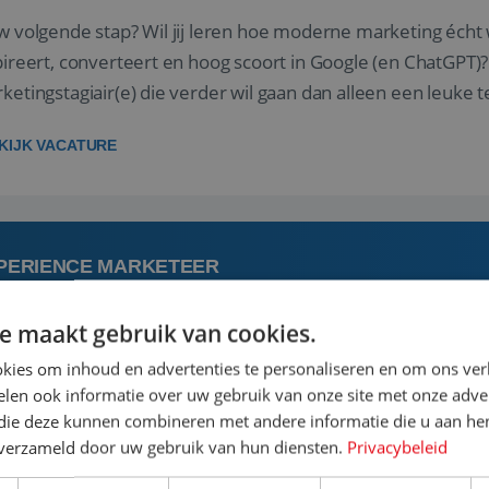
p? Wil jij leren hoe moderne marketing écht werkt – met ijzersterke content die
reert, converteert en hoog scoort in Google (en ChatGPT)? Bij Voja Travel zoeken we een allrou
ketingstagiair(e) die verder wil gaan dan alleen een leuke te
tegi...
KIJK VACATURE
PERIENCE MARKETEER
e maakt gebruik van cookies.
6 juni
kies om inhoud en advertenties te personaliseren en om ons ver
len ook informatie over uw gebruik van onze site met onze adver
 jij bouwen aan een reismerk dat mensen inspireert om de 
 die deze kunnen combineren met andere informatie die u aan hen
ontdekken? En krijg jij energie van de combinatie tussen stra
n verzameld door uw gebruik van hun diensten.
Privacybeleid
wij een unieke uitdaging voor je. Bij Vivenc