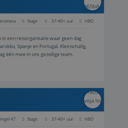
arcelona
Stage
37-40+ uur
HBO
 in een reisorganisatie waar geen dag
f dag één mee in ons gezellige team.
singel 47
Stage
37-40+ uur
HBO