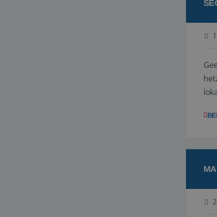
SE
1
Gee
hetzelfde is. Bij Barrio Life 
lok
BE
MA
2