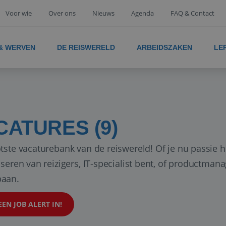
Voor wie
Over ons
Nieuws
Agenda
FAQ & Contact
 & WERVEN
DE REISWERELD
ARBEIDSZAKEN
LE
CATURES (9)
tste vacaturebank van de reiswereld! Of je nu passie h
iseren van reizigers, IT-specialist bent, of productman
aan.
EEN JOB ALERT IN!