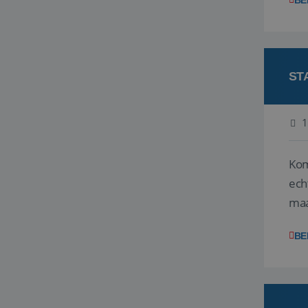
BE
ST
1
Kom st
echt 
maa
En ji
BE