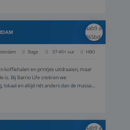
ERDAM
sterdam
Stage
37-40+ uur
HBO
ëren we
 lokaal en altijd nét anders dan de massa.