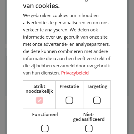
van cookies.
We gebruiken cookies om inhoud en
VEELGESTELDE
advertenties te personaliseren en om ons
VRAGEN
verkeer te analyseren. We delen ook
informatie over uw gebruik van onze site
met onze advertentie- en analysepartners,
die deze kunnen combineren met andere
informatie die u aan hen heeft verstrekt of
die zij hebben verzameld door uw gebruik
ZOEKEN OP
van hun diensten.
Privacybeleid
REISWERK.NL
Strikt
Prestatie
Targeting
noodzakelijk
Functioneel
Niet-
geclassificeerd
CONTACT
OPNEMEN