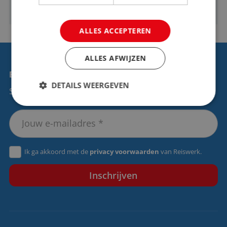
ALLES ACCEPTEREN
ALLES AFWIJZEN
BLIJF OP DE HOOGTE!
DETAILS WEERGEVEN
Schrijf je dan direct in voor de nieuwsbrief.
Strikt noodzakelijk
Prestatie
Targeting
Functioneel
Niet-geclassificeerd
Ik ga akkoord met de
privacy voorwaarden
van Reiswerk.
Strikt noodzakelijke cookies maken de
kernfunctionaliteiten van de website mogelijk, zoals
gebruikersaanmelding en accountbeheer. De
website kan niet goed worden gebruikt zonder de
strikt noodzakelijke cookies.
Aanbieder
/
Naam
Vervaldatum
Domein