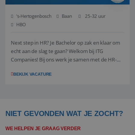
's-Hertogenbosch
Baan
25-32 uur
HBO
Next step in HR? Je Bachelor op zak en klaar om
echt aan de slag te gaan? Welkom bij ITG
Companies! Bij ons werk je samen met de HR-
Manager, Martine, als eerste aanspreekpunt voor
BEKIJK VACATURE
de collega's. Onze collega's werken op locatie
Den Bosch, Laren en Apeldoorn. Je bent een
betrouwbare sparringpartner en ondersteunt
dive...
NIET GEVONDEN WAT JE ZOCHT?
WE HELPEN JE GRAAG VERDER