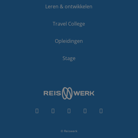
Leren & ontwikkelen
Travel College
Opleidingen
VISITOR_PRIVACY_METADATA
5 maanden 4
YouTube
weken
.youtube.com
Stage
© Reiswerk