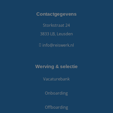
PHPSESSID
Sessie
PHP.net
www.reiswerk.nl
Contactgegevens
Storkstraat 24
3833 LB, Leusden
info@reiswerk.nl
Werving & selectie
Google Privacy Policy
Vacaturebank
Onboarding
li_gc
5 maanden 4
LinkedIn
Offboarding
weken
Corporation
.linkedin.com