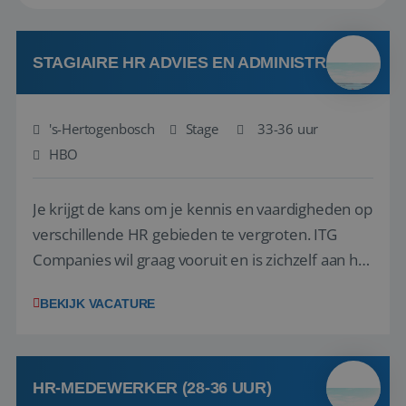
STAGIAIRE HR ADVIES EN ADMINISTRATIE
's-Hertogenbosch
Stage
33-36 uur
HBO
Je krijgt de kans om je kennis en vaardigheden op
verschillende HR gebieden te vergroten. ITG
Companies wil graag vooruit en is zichzelf aan het
professionaliseren. Ook op HR-gebied worden er
BEKIJK VACATURE
stappen gemaakt. Er liggen diverse vraagstukken
waar jij vanuit jouw opleiding een mooie bijdrage
aan kan leveren. Daarnaast ...
HR-MEDEWERKER (28-36 UUR)