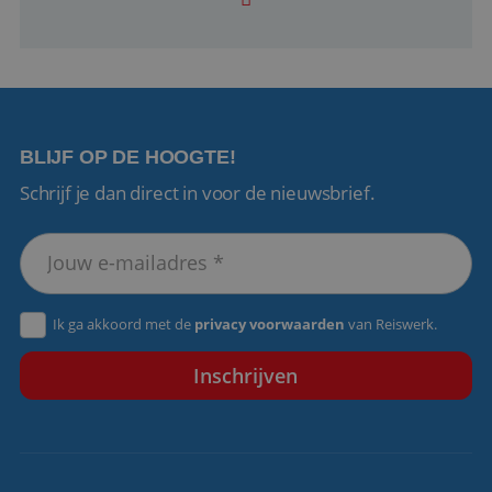
Google Privacy Policy
BLIJF OP DE HOOGTE!
Schrijf je dan direct in voor de nieuwsbrief.
li_gc
5 maanden 4
LinkedIn
weken
Corporation
.linkedin.com
Ik ga akkoord met de
privacy voorwaarden
van Reiswerk.
_GRECAPTCHA
5 maanden 4
Google LLC
weken
www.google.com