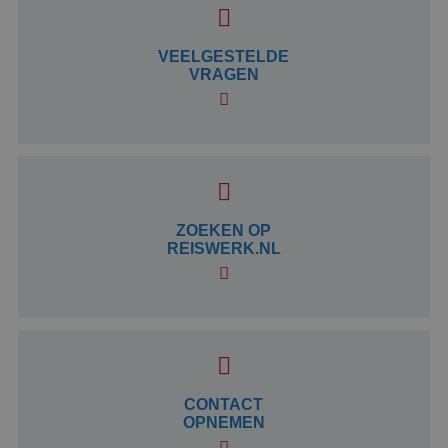
Strikt noodzakelijk
Prestatie
Targeting
Functioneel
Niet-geclassificeerd
VEELGESTELDE
VRAGEN
Strikt noodzakelijke cookies maken de
kernfunctionaliteiten van de website mogelijk, zoals
gebruikersaanmelding en accountbeheer. De
website kan niet goed worden gebruikt zonder de
strikt noodzakelijke cookies.
Aanbieder
/
Naam
Vervaldatum
Domein
PHPSESSID
Sessie
PHP.net
ZOEKEN OP
www.reiswerk.nl
REISWERK.NL
CONTACT
OPNEMEN