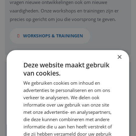
vragen nieuwe ontwikkelingen ook om nieuwe
vaardigheden. Onze workshops en trainingen zijn er
precies op gericht om jou die voorsprong te geven.
WORKSHOPS & TRAININGEN
×
Deze website maakt gebruik
van cookies.
We gebruiken cookies om inhoud en
advertenties te personaliseren en om ons
SAMENWERKING MET
verkeer te analyseren. We delen ook
ONDERWIJS
informatie over uw gebruik van onze site
Reiswerk werkt voortdurend aan een goede aansluiting
met onze advertentie- en analysepartners,
die deze kunnen combineren met andere
tussen onderwijs en beroepspraktijk. We streven naar
informatie die u aan hen heeft verstrekt of
een constante instroom van nieuw talent in de
die zij hebben verzameld door uw gebruik