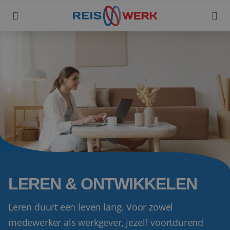
LEREN & ONTWIKKELEN
Leren duurt een leven lang. Voor zowel
medewerker als werkgever, jezelf voortdurend