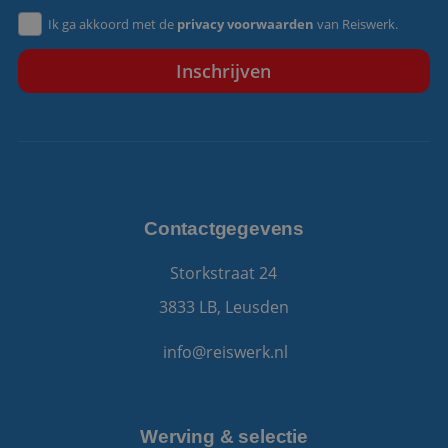
Ik ga akkoord met de
privacy voorwaarden
van Reiswerk.
VISITOR_PRIVACY_METADATA
5 maanden 4
YouTube
weken
.youtube.com
Contactgegevens
Storkstraat 24
3833 LB, Leusden
info@reiswerk.nl
Aanbieder
/
Werving & selectie
Naam
Vervaldatum
Omschrijving
Aanbieder
Domein