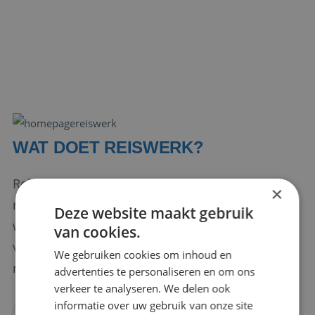
WAT DOET REISWERK?
Reiswerk is het arbeidsmarktfonds voor de
×
reissector. Wij zijn er voor alle medewerkers
Deze website maakt gebruik
werkzaam in de reisbranche. Wij streven naar
van cookies.
voldoende toekomstbestendige
We gebruiken cookies om inhoud en
reisprofessionals.
advertenties te personaliseren en om ons
verkeer te analyseren. We delen ook
informatie over uw gebruik van onze site
LEES ONS VERHAAL