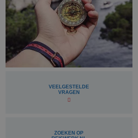
Google Privacy Policy
li_gc
5 maanden 4
LinkedIn
VEELGESTELDE
weken
Corporation
VRAGEN
.linkedin.com
_GRECAPTCHA
5 maanden 4
Google LLC
weken
www.google.com
ZOEKEN OP