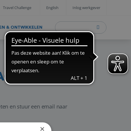
Travel Challenge
English
Inlog werkgever
EN & ONTWIKKELEN
AGINA
eten en stuur een email naar
×