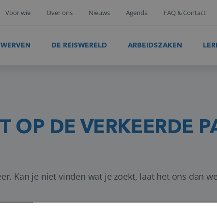
Voor wie
Over ons
Nieuws
Agenda
FAQ & Contact
& WERVEN
DE REISWERELD
ARBEIDSZAKEN
LER
NT OP DE VERKEERDE P
er. Kan je niet vinden wat je zoekt, laat het ons dan w