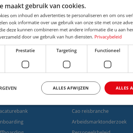
e maakt gebruik van cookies.
kies om inhoud en advertenties te personaliseren en om ons ver
len ook informatie over uw gebruik van onze site met onze adver
 die deze kunnen combineren met andere informatie die u aan hen
n verzameld door uw gebruik van hun diensten.
Privacybeleid
wsbrief.
Prestatie
Targeting
Functioneel
Ik ga akkoord met de
privacy voorwaa
ERGEVEN
ALLES AFWIJZEN
ALLES 
erving & selectie
Arbeidszaken
acaturebank
Cao reisbranche
trikt noodzakelijk
Prestatie
Targeting
Functioneel
Niet-geclassificee
nboarding
Arbeidsmarktonderzoek
 cookies maken de kernfunctionaliteiten van de website mogelijk, zoals gebruikersaan
ffboarding
Personeelsbeleid
bsite kan niet goed worden gebruikt zonder de strikt noodzakelijke cookies.