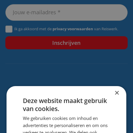
Ik ga akkoord met de
privacy voorwaarden
van Reiswerk.
Contactgegevens
×
Deze website maakt gebruik
Storkstraat 24
van cookies.
3833 LB, Leusden
We gebruiken cookies om inhoud en
advertenties te personaliseren en om ons
info@reiswerk.nl
verkeer te analyseren. We delen ook