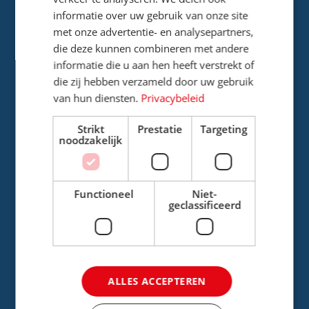
informatie over uw gebruik van onze site
met onze advertentie- en analysepartners,
Werving & selectie
die deze kunnen combineren met andere
informatie die u aan hen heeft verstrekt of
Vacaturebank
die zij hebben verzameld door uw gebruik
van hun diensten.
Privacybeleid
Onboarding
Strikt
Prestatie
Targeting
noodzakelijk
Offboarding
Functioneel
Niet-
geclassificeerd
Arbeidszaken
Cao reisbranche
ALLES ACCEPTEREN
Arbeidsmarktonderzoek