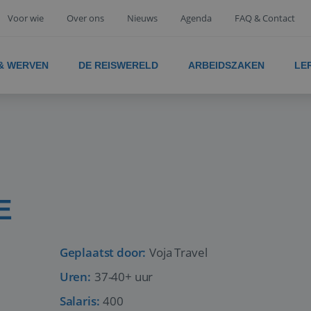
Voor wie
Over ons
Nieuws
Agenda
FAQ & Contact
 & WERVEN
DE REISWERELD
ARBEIDSZAKEN
LE
E
Geplaatst door:
Voja Travel
Uren:
37-40+ uur
Salaris:
400