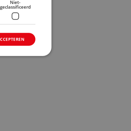
Niet-
geclassificeerd
ACCEPTEREN
rd
elding en
 op basis van de
or algemene
ariabelen van
et is normaal
erd nummer, hoe
n voor de site, maar
 van een ingelogde