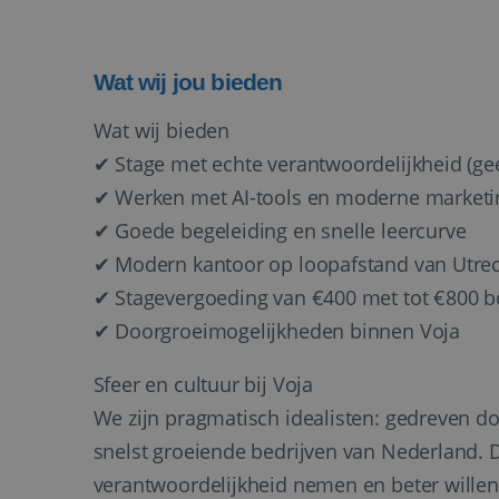
li_gc
Wat wij jou bieden
_GRECAPTCHA
Wat wij bieden
✔ Stage met echte verantwoordelijkheid (ge
__cf_bm
✔ Werken met AI-tools en moderne marketi
✔ Goede begeleiding en snelle leercurve
CookieScriptConse
✔ Modern kantoor op loopafstand van Utrec
✔ Stagevergoeding van €400 met tot €800 
✔ Doorgroeimogelijkheden binnen Voja
VISITOR_PRIVACY_
Sfeer en cultuur bij Voja
We zijn pragmatisch idealisten: gedreven do
snelst groeiende bedrijven van Nederland. 
verantwoordelijkheid nemen en beter wille
Naam