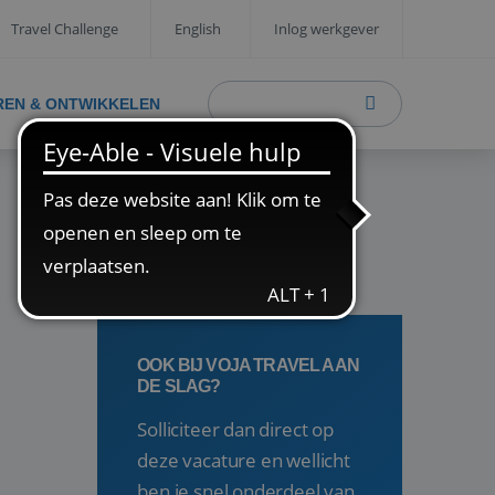
Travel Challenge
English
Inlog werkgever
REN & ONTWIKKELEN
OOK BIJ VOJA TRAVEL AAN
DE SLAG?
Solliciteer dan direct op
deze vacature en wellicht
ben je snel onderdeel van