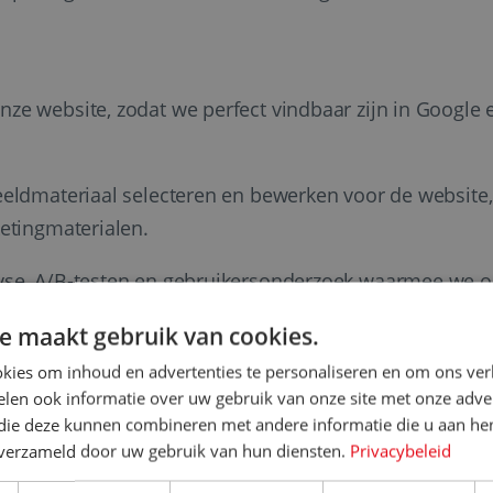
ze website, zodat we perfect vindbaar zijn in Google 
eeldmateriaal selecteren en bewerken voor de website,
etingmaterialen.
yse, A/B-testen en gebruikersonderzoek waarmee we 
e maakt gebruik van cookies.
van onze community-events.
kies om inhoud en advertenties te personaliseren en om ons ver
len ook informatie over uw gebruik van onze site met onze adver
ken, creëren en inplannen van social content.
 die deze kunnen combineren met andere informatie die u aan hen
n verzameld door uw gebruik van hun diensten.
Privacybeleid