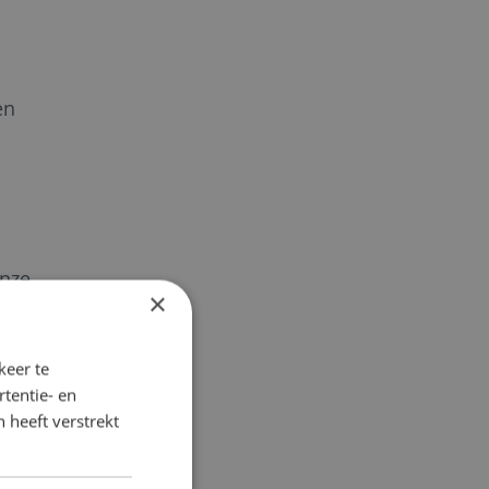
en
onze
×
keer te
tentie- en
 heeft verstrekt