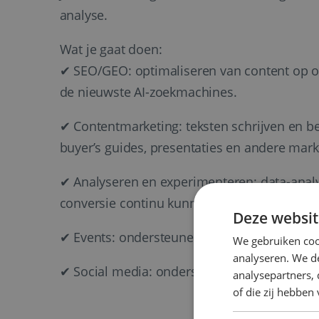
analyse.
Wat je gaat doen:
✔ SEO/GEO: optimaliseren van content op on
de nieuwste AI-zoekmachines.
✔ Contentmarketing: teksten schrijven en b
buyer’s guides, presentaties en andere mark
✔ Analyseren en experimenteren: data-anal
conversie continu kunnen verbeteren.
Deze websit
✔ Events: ondersteunen bij de organisatie 
We gebruiken coo
analyseren. We de
✔ Social media: ondersteunen bij het beden
analysepartners,
of die zij hebbe