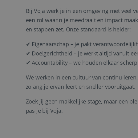
Naam
__Secure-ROLLOU
Bij Voja werk je in een omgeving met veel v
Naam
__Secure-YNID
_clck
een rol waarin je meedraait en impact maakt.
IDE
fp_user_id
en stappen zet. Onze standaard is helder:
_ga
✔ Eigenaarschap – je pakt verantwoordelijkh
VISITOR_INFO1_LIV
✔ Doelgerichtheid – je werkt altijd vanuit ee
✔ Accountability – we houden elkaar scherp
MR
_clsk
We werken in een cultuur van continu lere
MUID
zolang je ervan leert en sneller vooruitgaat.
_ga_7BN7D2X6R2
Zoek jij geen makkelijke stage, maar een plek
pas je bij Voja.
lidc
bcookie