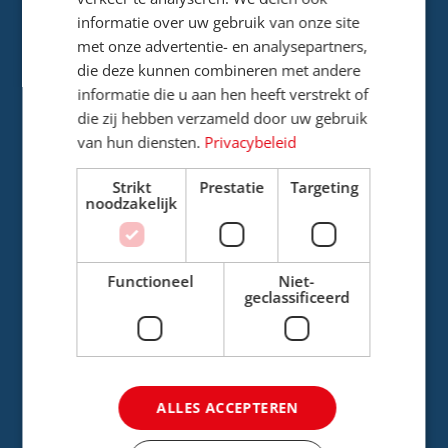
informatie over uw gebruik van onze site
met onze advertentie- en analysepartners,
Werving & selectie
die deze kunnen combineren met andere
informatie die u aan hen heeft verstrekt of
Vacaturebank
die zij hebben verzameld door uw gebruik
van hun diensten.
Privacybeleid
Onboarding
Strikt
Prestatie
Targeting
noodzakelijk
Offboarding
Functioneel
Niet-
geclassificeerd
Arbeidszaken
Cao reisbranche
ALLES ACCEPTEREN
Arbeidsmarktonderzoek