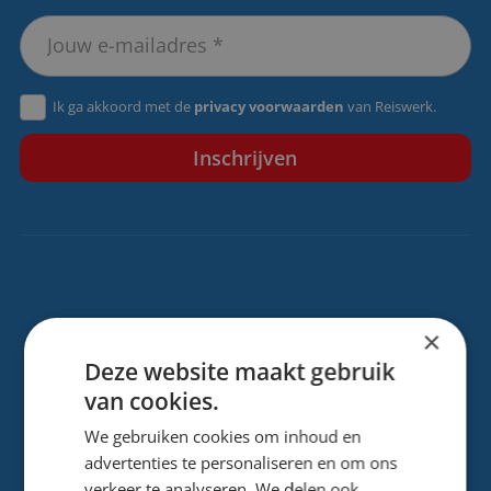
Ik ga akkoord met de
privacy voorwaarden
van Reiswerk.
Contactgegevens
×
Deze website maakt gebruik
Storkstraat 24
van cookies.
3833 LB, Leusden
We gebruiken cookies om inhoud en
advertenties te personaliseren en om ons
info@reiswerk.nl
verkeer te analyseren. We delen ook