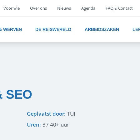
Voor wie
Over ons
Nieuws
Agenda
FAQ & Contact
 & WERVEN
DE REISWERELD
ARBEIDSZAKEN
LE
& SEO
Geplaatst door:
TUI
Uren:
37-40+ uur