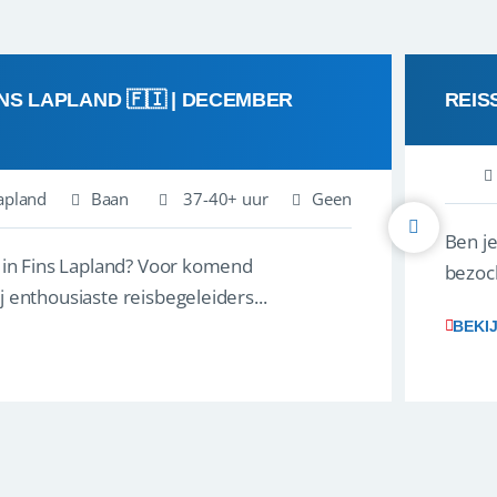
INS LAPLAND 🇫🇮 | DECEMBER
REIS
apland
Baan
37-40+ uur
Geen
Ben je
r in Fins Lapland? Voor komend
bezoch
 enthousiaste reisbegeleiders...
BEKI