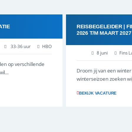
ATIE
REISBEGELEIDER | F
2026 T/M MAART 2027
33-36 uur
HBO
8 juni
Fins L
den op verschillende
Droom jij van een winte
l...
winterseizoen zoeken wij
BEKIJK VACATURE