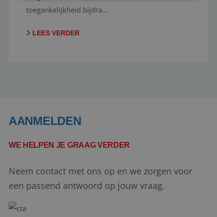
toegankelijkheid bijdra...
Strikt noodzakelijk
Prestatie
Targeting
Functioneel
Niet-geclassificeerd
LEES VERDER
Strikt noodzakelijke cookies maken de
kernfunctionaliteiten van de website mogelijk, zoals
gebruikersaanmelding en accountbeheer. De
website kan niet goed worden gebruikt zonder de
strikt noodzakelijke cookies.
Aanbieder
/
Naam
Vervaldatum
Domein
PHPSESSID
Sessie
PHP.net
AANMELDEN
www.reiswerk.nl
WE HELPEN JE GRAAG VERDER
Neem contact met ons op en we zorgen voor
een passend antwoord op jouw vraag.