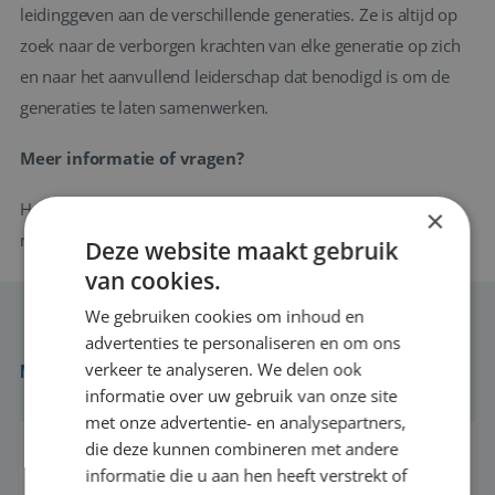
leidinggeven aan de verschillende generaties. Ze is altijd op
zoek naar de verborgen krachten van elke generatie op zich
en naar het aanvullend leiderschap dat benodigd is om de
generaties te laten samenwerken.
Meer informatie of vragen?
Heb je vragen over deze workshop? Neem dan contact op
×
met
barbara@reiswerk.nl
Deze website maakt gebruik
van cookies.
We gebruiken cookies om inhoud en
advertenties te personaliseren en om ons
verkeer te analyseren. We delen ook
MEER EVENEMENTEN
informatie over uw gebruik van onze site
met onze advertentie- en analysepartners,
die deze kunnen combineren met andere
informatie die u aan hen heeft verstrekt of
27 okt 16:00