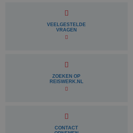
Google Privacy Policy
VEELGESTELDE
VRAGEN
li_gc
5 maanden 4
LinkedIn
weken
Corporation
.linkedin.com
ZOEKEN OP
REISWERK.NL
_GRECAPTCHA
5 maanden 4
Google LLC
weken
www.google.com
CONTACT