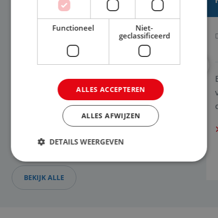
STAGIAIRE HR ADVIES EN
ADMINISTRATIE
Functioneel
Niet-
geclassificeerd
3 juni
's-Hertogenbosch
Stage
33-36 uur
HBO
Je krijgt de kans om je kennis en vaardigheden
ALLES ACCEPTEREN
op verschillende HR gebieden te vergroten.
ITG Companies wil...
ALLES AFWIJZEN
BEKIJK VACATURE
DETAILS WEERGEVEN
BEKIJK ALLE
Strikt noodzakelijk
Prestatie
Targeting
Functioneel
Niet-geclassificeerd
Strikt noodzakelijke cookies maken de