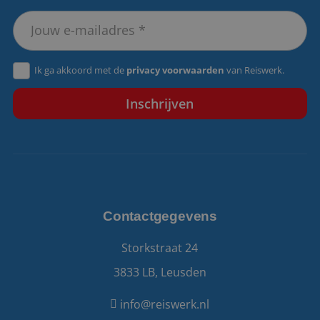
CookieScriptConsent
4 weken 2
CookieScript
Ik ga akkoord met de
privacy voorwaarden
van Reiswerk.
dagen
www.reiswerk.nl
VISITOR_PRIVACY_METADATA
5 maanden 4
YouTube
Contactgegevens
weken
.youtube.com
Storkstraat 24
3833 LB, Leusden
info@reiswerk.nl