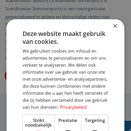
Scandinavian Seasons (Scandinavian Wintersports &
Scandinavian Summersports) is een reisorganisatie
gespecialiseerd in actieve en kleinschalige reizen naar
×
Scandinavië. Ontstaan vanuit de passie voor wintersport,
Deze website maakt gebruik
outdooractiviteiten en het hoge noorden, hebben wij ons
van cookies.
vanaf 2004 ontwikkeld tot de een van de Lapland
specialisten van dit moment.
We gebruiken cookies om inhoud en
www.scandinavianwintersports.nl
advertenties te personaliseren en om ons
verkeer te analyseren. We delen ook
informatie over uw gebruik van onze site
DIRECT SOLLICITEREN
met onze advertentie- en analysepartners,
die deze kunnen combineren met andere
informatie die u aan hen heeft verstrekt of
die zij hebben verzameld door uw gebruik
SOORTGELIJKE VACATURES
van hun diensten.
Privacybeleid
Strikt
Prestatie
Targeting
noodzakelijk