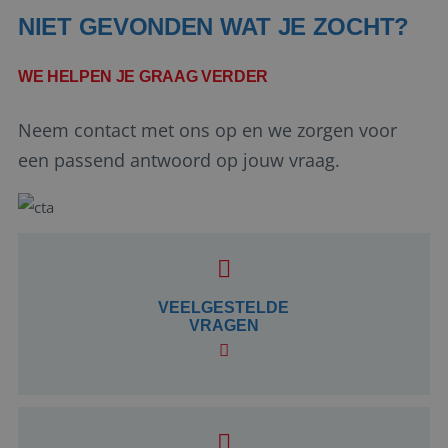
kernfunctionaliteiten van de website mogelijk, zoals
NIET GEVONDEN WAT JE ZOCHT?
gebruikersaanmelding en accountbeheer. De
website kan niet goed worden gebruikt zonder de
strikt noodzakelijke cookies.
WE HELPEN JE GRAAG VERDER
Aanbieder
/
Naam
Vervaldatum
Domein
Neem contact met ons op en we zorgen voor
PHPSESSID
Sessie
PHP.net
www.reiswerk.nl
een passend antwoord op jouw vraag.
VEELGESTELDE
VRAGEN
Google Privacy Policy