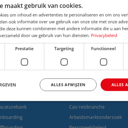
e maakt gebruik van cookies.
kies om inhoud en advertenties te personaliseren en om ons ver
len ook informatie over uw gebruik van onze site met onze adver
 die deze kunnen combineren met andere informatie die u aan hen
n verzameld door uw gebruik van hun diensten.
Privacybeleid
wsbrief.
Prestatie
Targeting
Functioneel
Ik ga akkoord met de
privacy voorwaa
ERGEVEN
ALLES AFWIJZEN
ALLES 
erving & selectie
Arbeidszaken
acaturebank
Cao reisbranche
trikt noodzakelijk
Prestatie
Targeting
Functioneel
Niet-geclassificee
nboarding
Arbeidsmarktonderzoek
 cookies maken de kernfunctionaliteiten van de website mogelijk, zoals gebruikersaan
ffboarding
Personeelsbeleid
bsite kan niet goed worden gebruikt zonder de strikt noodzakelijke cookies.