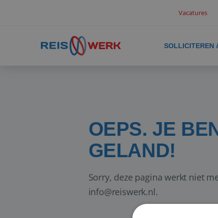
Vacatures
SOLLICITEREN
OEPS. JE BE
GELAND!
Sorry, deze pagina werkt niet me
info@reiswerk.nl.