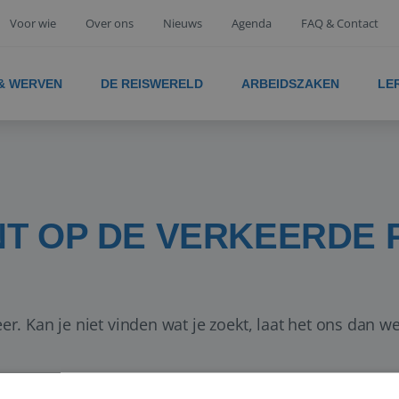
Voor wie
Over ons
Nieuws
Agenda
FAQ & Contact
 & WERVEN
DE REISWERELD
ARBEIDSZAKEN
LE
NT OP DE VERKEERDE 
er. Kan je niet vinden wat je zoekt, laat het ons dan w