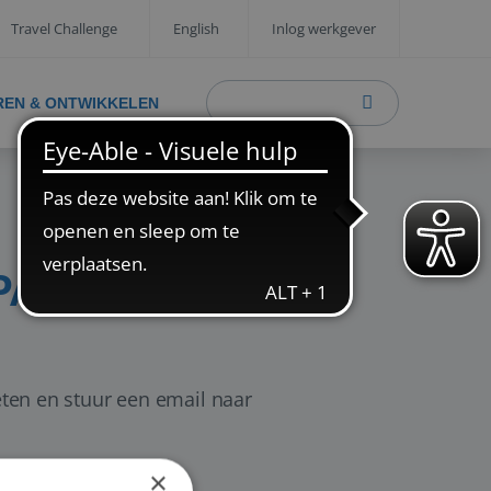
Travel Challenge
English
Inlog werkgever
REN & ONTWIKKELEN
PAGINA
eten en stuur een email naar
×