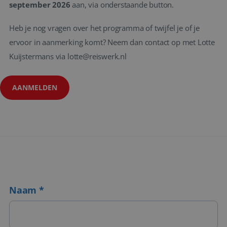
www.reiswerk.nl
september 2026
aan, via onderstaande button.
Heb je nog vragen over het programma of twijfel je of je
ervoor in aanmerking komt? Neem dan contact op met Lotte
Kuijstermans via
lotte@reiswerk.nl
AANMELDEN
Google Privacy Policy
Naam *
li_gc
5 maanden 4
LinkedIn
weken
Corporation
.linkedin.com