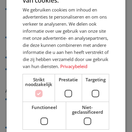
van cookies.
Je hebt de eerste stappen gezet als leidinggevende en
We gebruiken cookies om inhoud en
advertenties te personaliseren en om ons
wilt jezelf verder ontwikkelen in het aansturen van een
verkeer te analyseren. We delen ook
team en het versterken van je persoonlijk leiderschap
informatie over uw gebruik van onze site
Je hebt circa 0,5 tot 5 jaar ervaring als leidinggevende
met onze advertentie- en analysepartners,
die deze kunnen combineren met andere
en bent klaar om de volgende stap te zetten
informatie die u aan hen heeft verstrekt of
Deelnemers: minimaal 10
die zij hebben verzameld door uw gebruik
van hun diensten.
Privacybeleid
Maximaal 2 deelnemers van dezelfde organisatie
Strikt
Prestatie
Targeting
noodzakelijk
Annuleren
Tot 1 maand voor aanvang worden geen kosten in
Functioneel
Niet-
rekening gebracht, behalve reeds gemaakte kosten ter
geclassificeerd
voorbereiding van de training.
Van 1 maand tot 2 weken voor aanvang: 50 % van de