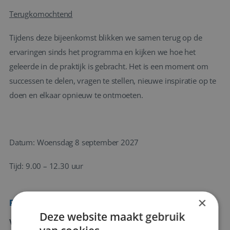
Terugkomochtend
Tijdens deze bijeenkomst blikken we samen terug op de
ervaringen sinds het programma en kijken we hoe het
geleerde in de praktijk is gebracht. Het is een moment om
successen te delen, vragen te stellen, nieuwe inspiratie op te
doen en elkaar opnieuw te ontmoeten.
Datum: Woensdag 8 september 2027
Tijd: 9.00 – 12.30 uur
×
Praktische informatie
Deze website maakt gebruik
Voorwaarden