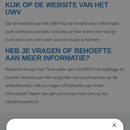
KIJK OP DE WEBSITE VAN HET
UWV
Op de website van
het UWV
kun je terecht voor informatie
over werkloos worden. Ook lees je hier meer over wat je
kunt doen om snel weer aan een baan te komen.
HEB JE VRAGEN OF BEHOEFTE
AAN MEER INFORMATIE?
Reiswerk hoopt met "Snel weer aan het Werk"een bijdrage te
kunnen leveren aan het vergroten van jouw kansen op de
arbeidsmarkt. Heb je vragen of behoefte aan meer
informatie? Neem dan gerust contact met ons op via
info@reiswerk.nl
.
×
MEER NIEUWS