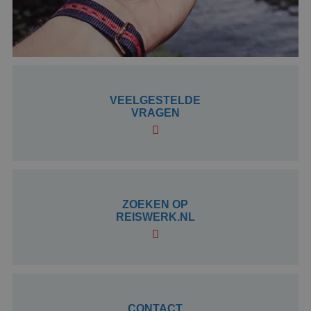
PHPSESSID
Sessie
PHP.net
www.reiswerk.nl
VEELGESTELDE
VRAGEN
ZOEKEN OP
Google Privacy Policy
REISWERK.NL
li_gc
5 maanden 4
LinkedIn
CONTACT
weken
Corporation