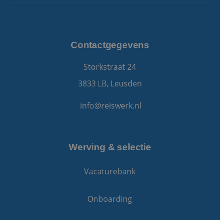
www.reiswerk.nl
Contactgegevens
Storkstraat 24
3833 LB, Leusden
VISITOR_PRIVACY_METADATA
5 maanden 4
YouTube
weken
.youtube.com
info@reiswerk.nl
Werving & selectie
Vacaturebank
Onboarding