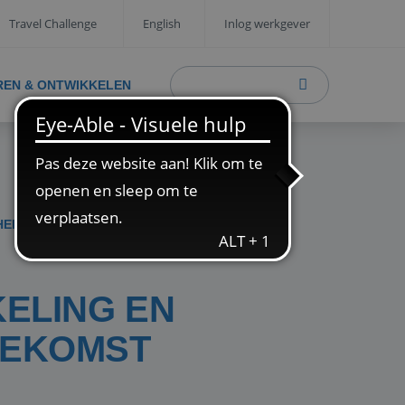
Travel Challenge
English
Inlog werkgever
REN & ONTWIKKELEN
HEID BEPALEN DE TOEKOMST
N
KELING EN
OEKOMST