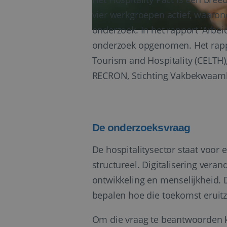
vier werkgroepen actief, waaron
onderzoek. In het rapport ‘Arbeid
onderzoek opgenomen. Het rappor
Tourism and Hospitality (CELTH
RECRON, Stichting Vakbekwaamhe
De onderzoeksvraag
De hospitalitysector staat voor e
structureel. Digitalisering vera
ontwikkeling en menselijkheid. 
bepalen hoe die toekomst eruitz
Om die vraag te beantwoorden ke