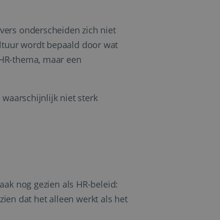
ina's.
gasten op te slaan
et-essentiële
vers onderscheiden zich niet
tuur wordt bepaald door wat
akelijke cookie
uitgevoerd met het
 HR-thema, maar een
rscheid te maken
g voor de website,
en over het
 waarschijnlijk niet sterk
Cookie-Script.com-
 bezoekers te
okie-Script.com is
toestemming van de
interactie met de
vens over de
trekking tot
lingen, zodat hun
 toekomstige
aak nog gezien als HR-beleid:
zien dat het alleen werkt als het
Omschrijving