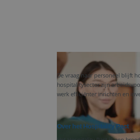
De vraag naar personeel blijft h
hospitalitysector zijn arbeidsvo
werk efficiënter inrichten en i
Over het Hospitality Pact
Het Hospitality Pact is een bree