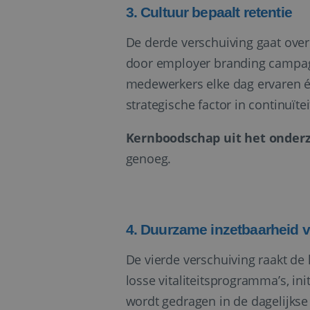
3. Cultuur bepaalt retentie
li_gc
De derde verschuiving gaat ove
door employer branding campag
_GRECAPTCHA
medewerkers elke dag ervaren é
strategische factor in continuïtei
__cf_bm
Kernboodschap uit het onder
genoeg.
CookieScriptConse
VISITOR_PRIVACY_
4. Duurzame inzetbaarheid v
De vierde verschuiving raakt de
losse vitaliteitsprogramma’s, ini
wordt gedragen in de dagelijkse
Naam