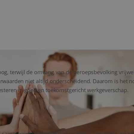
oog, terwijl de omvang van de beroepsbevolking vrijwel 
orwaarden niet altijd onderscheidend. Daarom is het no
nvesteren in goed en toekomstgericht werkgeverschap.
d samenwerkingsverband in de horeca, recreatie, en re