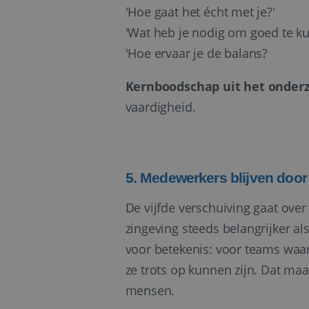
'Hoe gaat het écht met je?'
Naam
__Secure-ROLLOU
Naam
'Wat heb je nodig om goed te k
__Secure-YNID
_clck
IDE
'Hoe ervaar je de balans?
fp_user_id
_ga
Kernboodschap uit het onder
VISITOR_INFO1_LIV
vaardigheid.
MR
_clsk
5. Medewerkers blijven door
MUID
_ga_7BN7D2X6R2
De vijfde verschuiving gaat over
zingeving steeds belangrijker a
lidc
voor betekenis: voor teams waar
ze trots op kunnen zijn. Dat ma
bcookie
mensen.