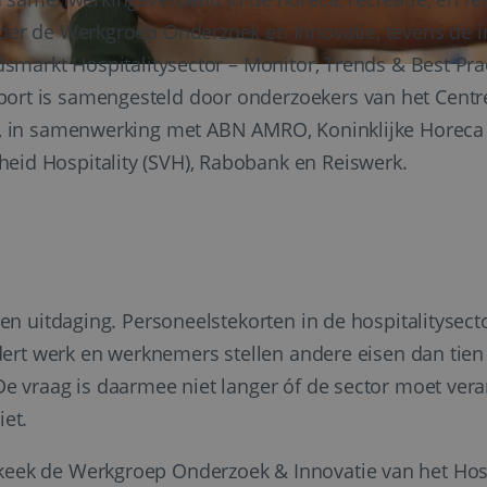
der de Werkgroep Onderzoek en Innovatie, tevens de in
smarkt Hospitalitysector – Monitor, Trends & Best Pract
t is samengesteld door onderzoekers van het Centre o
), in samenwerking met ABN AMRO, Koninklijke Horeca
id Hospitality (SVH), Rabobank en Reiswerk.
en uitdaging. Personeelstekorten in de hospitalitysector 
ndert werk en werknemers stellen andere eisen dan tien 
De vraag is daarmee niet langer óf de sector moet ve
iet.
ek de Werkgroep Onderzoek & Innovatie van het Hospit