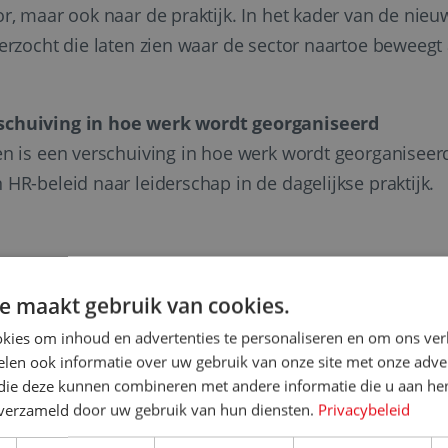
r, maar ook naar de praktijk. In het kader van de nieu
derzocht die laten zien waar de sector naartoe beweegt
rschuiving in hoe werk wordt georganiseerd
n is een verschuiving in hoe werk wordt georganiseerd:
HR-beleid naar leiderschap in de dagelijkse praktijk.
n operationele noodzaak
e maakt gebruik van cookies.
n efficiëntie-gedreven naar mens-gedreven organisaties
kies om inhoud en advertenties te personaliseren en om ons ver
t leidend wordt ingezet, maar bewust wordt begrensd. N
len ook informatie over uw gebruik van onze site met onze adver
 die deze kunnen combineren met andere informatie die u aan hen
ervangen in plaats van ondersteunen, zetten zowel d
n verzameld door uw gebruik van hun diensten.
Privacybeleid