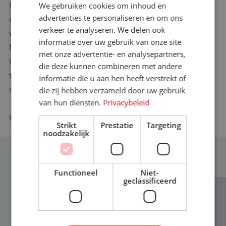
Het aflopen van de cao heeft enkele vervelende gevolgen
We gebruiken cookies om inhoud en
advertenties te personaliseren en om ons
voor de branche. Allereerst omdat HR-beleid zal moeten
verkeer te analyseren. We delen ook
worden aangepast op de nieuw ontstane situatie zonder cao.
informatie over uw gebruik van onze site
Maar ook omdat het uitblijven van een collectieve verhoging
met onze advertentie- en analysepartners,
kan leiden tot ontevredenheid onder de medewerkers, waar
die deze kunnen combineren met andere
toch al veel van wordt verwacht in economisch
informatie die u aan hen heeft verstrekt of
onvoorspelbare en moeilijke tijden.
die zij hebben verzameld door uw gebruik
van hun diensten.
Privacybeleid
Heb je vragen? Stuur dan een mailtje naar
info@reiswerk.nl
Strikt
Prestatie
Targeting
noodzakelijk
MEER NIEUWS
Functioneel
Niet-
geclassificeerd