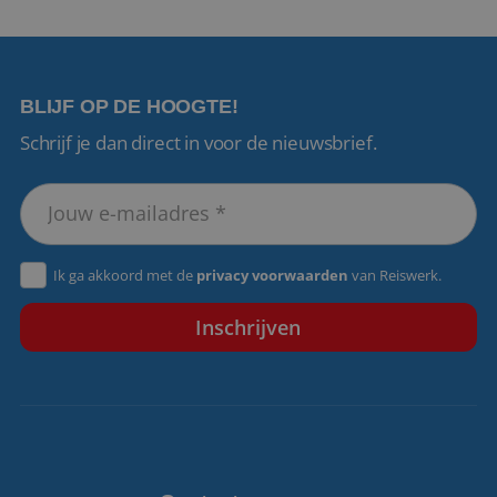
58 seconden
.linkedin.com
BLIJF OP DE HOOGTE!
Schrijf je dan direct in voor de nieuwsbrief.
CookieScriptConsent
4 weken 2
CookieScript
dagen
www.reiswerk.nl
Ik ga akkoord met de
privacy voorwaarden
van Reiswerk.
VISITOR_PRIVACY_METADATA
5 maanden 4
YouTube
weken
.youtube.com