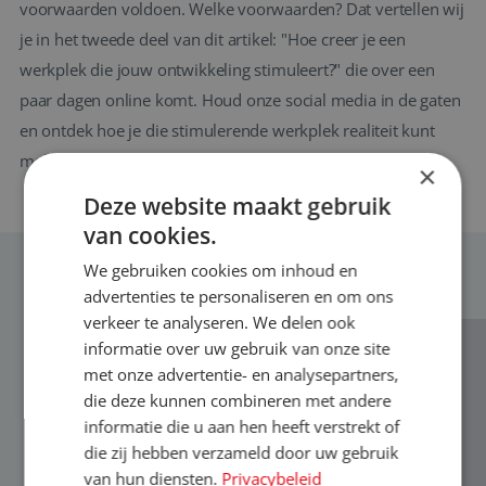
voorwaarden voldoen. Welke voorwaarden? Dat vertellen wij
je in het tweede deel van dit artikel: "Hoe creer je een
werkplek die jouw ontwikkeling stimuleert?" die over een
paar dagen online komt. Houd onze social media in de gaten
en ontdek hoe je die stimulerende werkplek realiteit kunt
maken.
×
Deze website maakt gebruik
van cookies.
We gebruiken cookies om inhoud en
MEER NIEUWS
advertenties te personaliseren en om ons
verkeer te analyseren. We delen ook
informatie over uw gebruik van onze site
met onze advertentie- en analysepartners,
die deze kunnen combineren met andere
informatie die u aan hen heeft verstrekt of
die zij hebben verzameld door uw gebruik
van hun diensten.
Privacybeleid