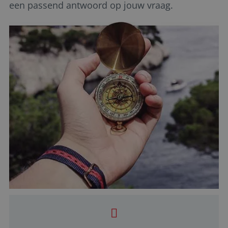
een passend antwoord op jouw vraag.
Functioneel
Niet-geclassificeerd
Strikt noodzakelijke cookies maken de
kernfunctionaliteiten van de website mogelijk, zoals
gebruikersaanmelding en accountbeheer. De
website kan niet goed worden gebruikt zonder de
strikt noodzakelijke cookies.
Aanbieder
/
Naam
Vervaldatum
Domein
PHPSESSID
Sessie
PHP.net
www.reiswerk.nl