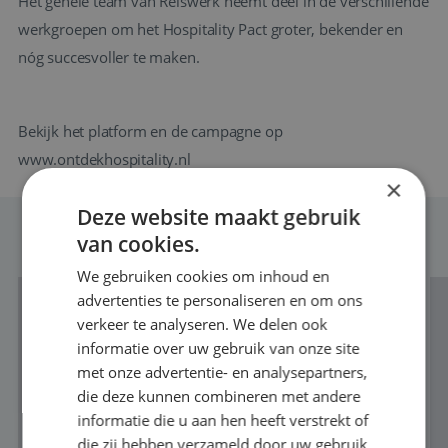
Het gehele team van Reiswerk neemt deel in de verschillende
werkgroepen om het Hospitality Pact groter, bekender en
nóg succesvoller te maken.
Bekijk het platform en de campagne op
www.ontdekhospitality.nl
×
Deze website maakt gebruik
van cookies.
MEER NIEUWS
We gebruiken cookies om inhoud en
advertenties te personaliseren en om ons
verkeer te analyseren. We delen ook
informatie over uw gebruik van onze site
met onze advertentie- en analysepartners,
die deze kunnen combineren met andere
informatie die u aan hen heeft verstrekt of
die zij hebben verzameld door uw gebruik