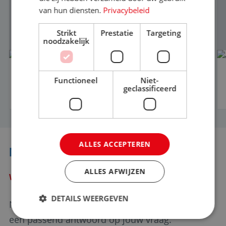
van hun diensten.
Privacybeleid
Strikt
Prestatie
Targeting
noodzakelijk
Vertrouwenspersoon en
gedragscode: verplicht in 2026
Functioneel
Niet-
geclassificeerd
ALLES ACCEPTEREN
NIET GEVONDEN WAT JE ZOCHT?
ALLES AFWIJZEN
WE HELPEN JE GRAAG VERDER
DETAILS WEERGEVEN
Neem contact met ons op en we zorgen voor
een passend antwoord op jouw vraag.