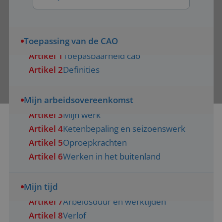
Toepassing van de CAO
Artikel 1
Toepasbaarheid cao
Artikel 2
Definities
Mijn arbeidsovereenkomst
Artikel 3
Mijn werk
Artikel 4
Ketenbepaling en seizoenswerk
Artikel 5
Oproepkrachten
Artikel 6
Werken in het buitenland
Mijn tijd
Artikel 7
Arbeidsduur en werktijden
Artikel 8
Verlof