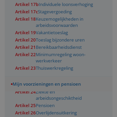
Artikel 17b
Individuele loonsverhoging
Artikel 17c
Stagevergoeding
Artikel 18
Keuzemogelijkheden in
arbeidsvoorwaarden
Artikel 19
Vakantietoeslag
Artikel 20
Toeslag bijzondere uren
Artikel 21
Bereikbaarheidsdienst
Artikel 22
Minimumregeling woon-
werkverkeer
Artikel 23
Thuiswerkregeling
Mijn voorzieningen en pensioen
Artikel 24
Ziekte en
arbeidsongeschiktheid
Artikel 25
Pensioen
Artikel 26
Overlijdensuitkering