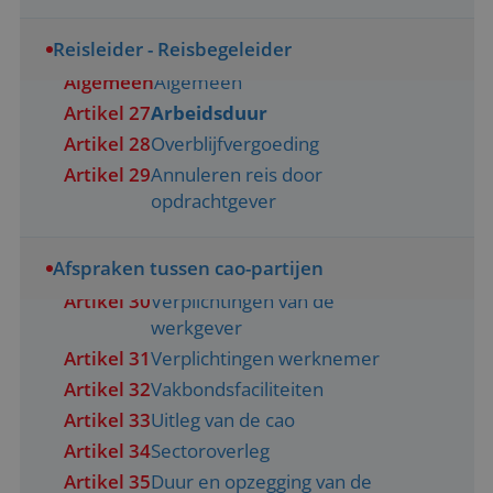
Reisleider - Reisbegeleider
Algemeen
Algemeen
Artikel 27
Arbeidsduur
Artikel 28
Overblijfvergoeding
Artikel 29
Annuleren reis door
opdrachtgever
Afspraken tussen cao-partijen
Artikel 30
Verplichtingen van de
werkgever
Artikel 31
Verplichtingen werknemer
Artikel 32
Vakbondsfaciliteiten
Artikel 33
Uitleg van de cao
Artikel 34
Sectoroverleg
Artikel 35
Duur en opzegging van de