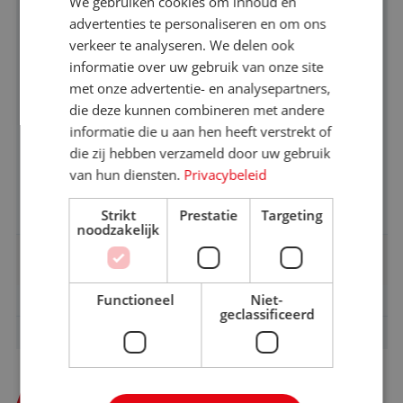
We gebruiken cookies om inhoud en
Bijlage 2A
Loontabel Reisleider en
advertenties te personaliseren en om ons
Reisbegeleider
verkeer te analyseren. We delen ook
Bijlage 3
Seizoenswerk
informatie over uw gebruik van onze site
Bijlage 4
Model arbeidsovereenkomsten
met onze advertentie- en analysepartners,
die deze kunnen combineren met andere
Bijlage 5
Functieomschrijvingen
informatie die u aan hen heeft verstrekt of
algemeen
die zij hebben verzameld door uw gebruik
Bijlage 5A
Functieomschrijvingen
van hun diensten.
Privacybeleid
reisleider en reisbegeleider
Bijlage 6
Handboek functiewaarderingen
Strikt
Prestatie
Targeting
noodzakelijk
Cao-boekje
Cao-boekje
Download
Functioneel
Niet-
geclassificeerd
ARTIKEL 27
ARBEIDSDUUR