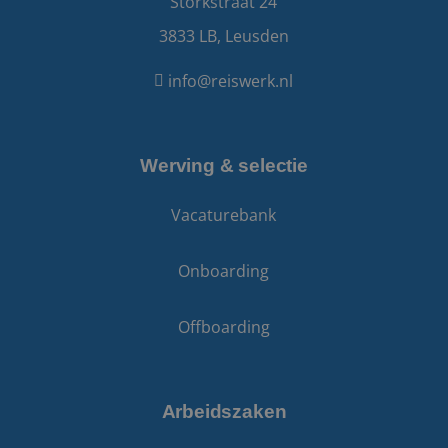
Storkstraat 24
3833 LB, Leusden
info@reiswerk.nl
VISITOR_PRIVACY_METADATA
5 maanden 4
YouTube
weken
.youtube.com
Werving & selectie
Vacaturebank
Onboarding
Offboarding
Arbeidszaken