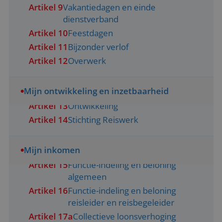
Artikel 9
Vakantiedagen en einde
dienstverband
Artikel 10
Feestdagen
Artikel 11
Bijzonder verlof
Artikel 12
Overwerk
Mijn ontwikkeling en inzetbaarheid
Artikel 13
Ontwikkeling
Artikel 14
Stichting Reiswerk
Mijn inkomen
Artikel 15
Functie-indeling en beloning
algemeen
Artikel 16
Functie-indeling en beloning
reisleider en reisbegeleider
Artikel 17a
Collectieve loonsverhoging